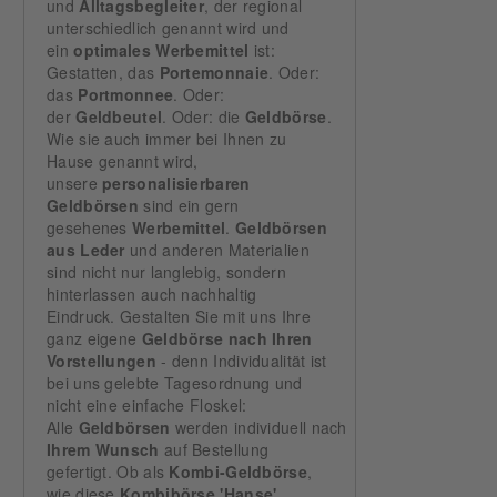
und
Alltagsbegleiter
, der regional
unterschiedlich genannt wird und
ein
optimales Werbemittel
ist:
Gestatten, das
Portemonnaie
. Oder:
das
Portmonnee
. Oder:
der
Geldbeutel
. Oder: die
Geldbörse
.
Wie sie auch immer bei Ihnen zu
Hause genannt wird,
unsere
personalisierbaren
Geldbörsen
sind ein gern
gesehenes
Werbemittel
.
Geldbörsen
aus Leder
und anderen Materialien
sind nicht nur langlebig, sondern
hinterlassen auch nachhaltig
Eindruck. Gestalten Sie mit uns Ihre
ganz eigene
Geldbörse nach Ihren
Vorstellungen
- denn Individualität ist
bei uns gelebte Tagesordnung und
nicht eine einfache Floskel:
Alle
Geldbörsen
werden individuell nach
Ihrem Wunsch
auf Bestellung
gefertigt. Ob als
Kombi-Geldbörse
,
wie diese
Kombibörse 'Hanse'
,