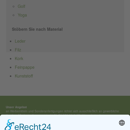
Golf
Yoga
Stöbern Sie nach Material
Leder
Filz
Kork
Feinpappe
Kunststoff
Unser Angebot
an Werbemitteln und Sonderan­fertigungen richtet sich ausschließ­lich an gewerbliche
Kunden. Mindestauftragswert (exkl. MwSt) 250,00 €. Wir führen keine Lagerware,
sondern fertigen jedes Werbemittel individuell für Sie an.
Kontakt:
Tel.: +49 (0) 4154 / 7 95 40-0