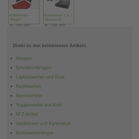
Kombibörse
Kombibörse 2 in 1
'Riegel'
'Monaco-H'
Nr.: 1354 0601
Nr.: 1160 1601
Direkt zu den beliebtesten Artikeln
Mappen
Schreibunterlagen
Laptoptaschen und Etuis
Banktaschen
Klemmbretter
Yogaprodukte aus Kork
KFZ-Artikel
Geldbörsen und Kartenetuis
Schlüsselanhänger