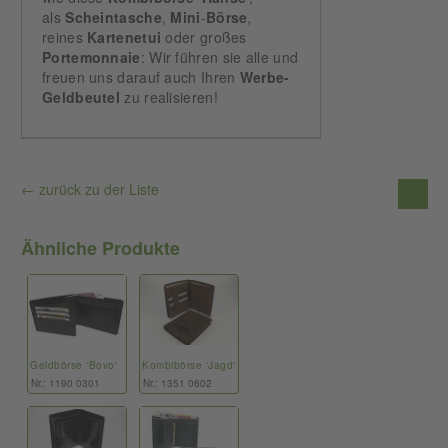
als
Scheintasche
,
Mini
-
Börse
,
reines
Kartenetui
oder großes
Portemonnaie
: Wir führen sie alle und
freuen uns darauf auch Ihren
Werbe-
Geldbeutel
zu realisieren!
← zurück zu der Liste
Ähnliche Produkte
Geldbörse 'Bovo'
Kombibörse 'Jagd'
Nr.: 1190 0301
Nr.: 1351 0602