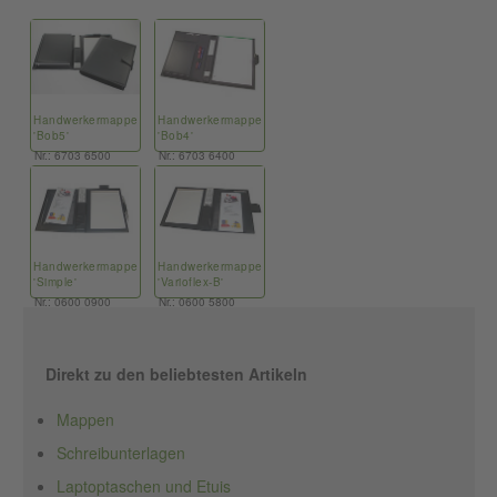
Handwerkermappe
Handwerkermappe
'Bob5'
'Bob4'
Nr.: 6703 6500
Nr.: 6703 6400
Handwerkermappe
Handwerkermappe
'Simple'
'Varioflex-B'
Nr.: 0600 0900
Nr.: 0600 5800
Direkt zu den beliebtesten Artikeln
Mappen
Schreibunterlagen
Laptoptaschen und Etuis