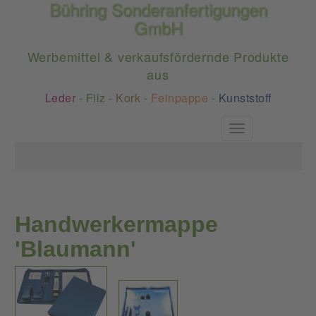
Bühring Sonderanfertigungen
GmbH
Werbemittel & verkaufsfördernde Produkte
aus
Leder
-
Filz
-
Kork
-
Feinpappe
-
Kunststoff
Toggle
navigation
Handwerkermappe
'Blaumann'