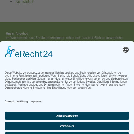
Kunststoff
Unser Angebot
an Werbemitteln und Sonderan­fertigungen richtet sich ausschließ­lich an gewerbliche
Kunden. Mindestauftragswert (exkl. MwSt) 250,00 €. Wir führen keine Lagerware,
sondern fertigen jedes Werbemittel individuell für Sie an.
Kontakt:
Tel.: +49 (0) 4154 / 7 95 40-0
vertrieb(at)buehring-shop.com
© 2025 Gabriele Bühring
Über uns
Erfahren Sie mehr über
unsere Geschichte
als traditionsreiches Familienunternehmen
und lernen Sie
unsere Werte
und
Kataloge
kennen.
Kontakt
AGB
Impressum
Datenschutz
Cookie-Einstellungen
Newsletter Anmeldung