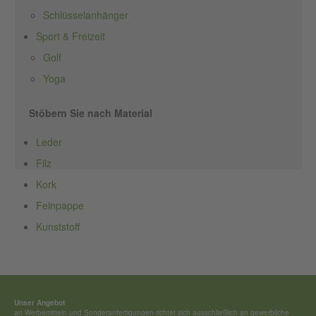
Schlüsselanhänger
Sport & Freizeit
Golf
Yoga
Stöbern Sie nach Material
Leder
Filz
Kork
Feinpappe
Kunststoff
Unser Angebot
an Werbemitteln und Sonderan­fertigungen richtet sich ausschließ­lich an gewerbliche