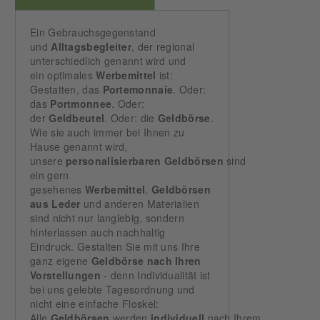
Ein Gebrauchsgegenstand
und
Alltagsbegleiter
, der regional
unterschiedlich genannt wird und
ein optimales
Werbemittel
ist:
Gestatten, das
Portemonnaie
. Oder:
das
Portmonnee
. Oder:
der
Geldbeutel
. Oder: die
Geldbörse
.
Wie sie auch immer bei Ihnen zu
Hause genannt wird,
unsere
personalisierbaren Geldbörsen
sind
ein gern
gesehenes
Werbemittel
.
Geldbörsen
aus
Leder
und anderen Materialien
sind nicht nur langlebig, sondern
hinterlassen auch nachhaltig
Eindruck. Gestalten Sie mit uns Ihre
ganz eigene
Geldbörse nach Ihren
Vorstellungen
- denn Individualität ist
bei uns gelebte Tagesordnung und
nicht eine einfache Floskel:
Alle
Geldbörsen
werden
individuell
nach Ihrem