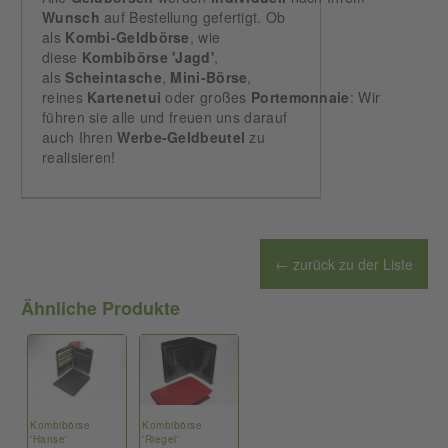
Wunsch
auf Bestellung gefertigt. Ob
als
Kombi-Geldbörse
, wie
diese
Kombibörse 'Jagd'
,
als
Scheintasche
,
Mini-Börse
,
reines
Kartenetui
oder großes
Portemonnaie
: Wir
führen sie alle und freuen uns darauf
auch Ihren
Werbe-Geldbeutel
zu
realisieren!
← zurück zu der Liste
Ähnliche Produkte
Kombibörse
Kombibörse
'Hanse'
'Riegel'