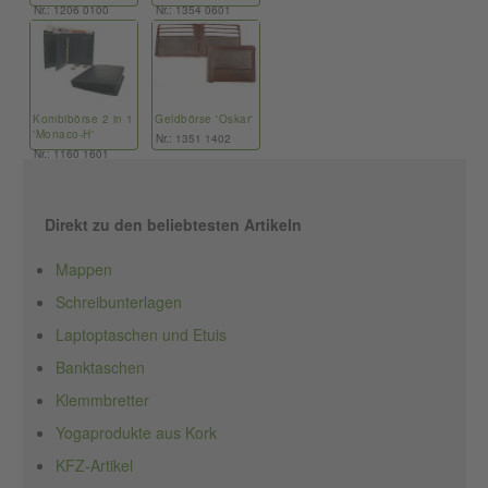
Nr.: 1206 0100
Nr.: 1354 0601
Kombibörse 2 in 1
Geldbörse 'Oskar'
'Monaco-H'
Nr.: 1351 1402
Nr.: 1160 1601
Direkt zu den beliebtesten Artikeln
Mappen
Schreibunterlagen
Laptoptaschen und Etuis
Banktaschen
Klemmbretter
Yogaprodukte aus Kork
KFZ-Artikel