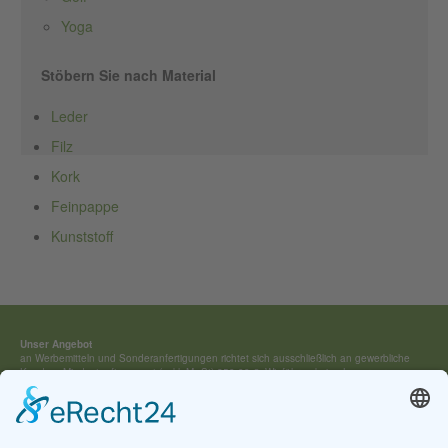
Yoga
Stöbern Sie nach Material
Leder
Filz
Kork
Feinpappe
Kunststoff
Unser Angebot
an Werbemitteln und Sonderan­fertigungen richtet sich ausschließ­lich an gewerbliche
Kunden. Mindestauftragswert (exkl. MwSt) 250,00 €. Wir führen keine Lagerware,
sondern fertigen jedes Werbemittel individuell für Sie an.
Kontakt:
Tel.: +49 (0) 4154 / 7 95 40-0
vertrieb(at)buehring-shop.com
© 2025 Gabriele Bühring