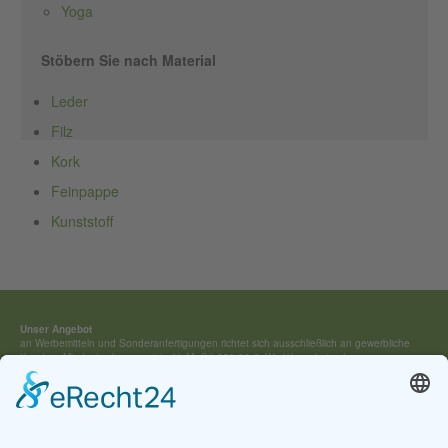
Yoga
Stöbern Sie nach Material
Leder
Filz
Kork
Feinpappe
Kunststoff
Unser Angebot
an Werbemitteln und Sonderan­fertigungen richtet sich ausschließ­lich an gewerbliche
Kunden. Mindestauftragswert (exkl. MwSt) 250,00 €. Wir führen keine Lagerware,
sondern fertigen jedes Werbemittel individuell für Sie an.
Kontakt:
Tel.: +49 (0) 4154 / 7 95 40-0
vertrieb(at)buehring-shop.com
© 2025 Gabriele Bühring
Über uns