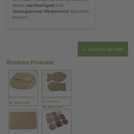
einem
nachhaltigem
und
ökologischem
Werbemittel
sprechen
können.
← zurück zu der Liste
Ähnliche Produkte
Kork-Untersetzer
Korkuntersetzer in
Sonderform
Nr.: 2630 0000
Nr.: 2636 0000