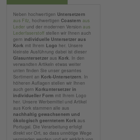
Neben hochwertigen
Untersetzern
aus Filz
, hochwertigen
Coastern
aus
Leder
und der modernen Version
aus
Lederfaserstoff
stellen wir Ihnen auch
gern i
ndividuelle Untersetzer aus
Kork
mit Ihrem
Logo
her. Unsere
kleinste Ausführung dabei ist dieser
Glasuntersetzer
aus
Kork
. In den
verwandten Artikeln etwas weiter
unten finden Sie unser gesamtes
Sortiment an
Kork-Untersetzern
. In
höheren Auflagen stellen wir Ihnen
auch gern
Korkuntersetzer in
individueller Form
mit Ihrem Logo
her. Unsere Werbemittel und Artikel
aus Kork stammen alle aus
nachhaltig gewachsenem und
ökologisch geerntetem Kork
aus
Portugal. Die Verarbeitung erfolgt
direkt vor Ort, so dass unnötige Wege
vermieden werden und wir wirklich von