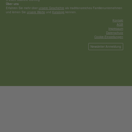
Über uns
Erfahren Sie mehr über
unsere Geschichte
als traditionsreiches Familienunternehmen
und lernen Sie
unsere Werte
und
Kataloge
kennen.
Kontakt
AGB
Impressum
Datenschutz
Cookie-Einstellungen
Newsletter Anmeldung