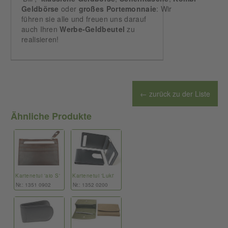
Geldbörse
oder
großes
Portemonnaie
: Wir
führen sie alle und freuen uns darauf
auch Ihren
Werbe-Geldbeutel
zu
realisieren!
← zurück zu der Liste
Ähnliche Produkte
Kartenetui 'aio S'
Kartenetui 'Luki'
Nr.: 1351 0902
Nr.: 1352 0200