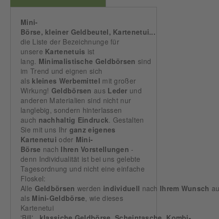
Mini-
Börse, kleiner Geldbeutel, Kartenetui...
die Liste der Bezeichnunge für
unsere
Kartenetuis
ist
lang.
Minimalistische
Geldbörsen
sind
im Trend und eignen sich
als
kleines
Werbemittel
mit großer
Wirkung!
Geldbörsen
aus
Leder
und
anderen Materialien sind nicht nur
langlebig, sondern hinterlassen
auch
nachhaltig
Eindruck
. Gestalten
Sie mit uns Ihr
ganz eigenes
Kartenetui
oder
Mini-
Börse
nach
Ihren
Vorstellungen
-
denn Individualität ist bei uns gelebte
Tagesordnung und nicht eine einfache
Floskel:
Alle
Geldbörsen
werden
individuell
nach
Ihrem
Wunsch
au
als
Mini-Geldbörse
, wie dieses
Kartenetui
'Bill',
klassiche
Geldbörse
,
Scheintasche
,
Kombi-