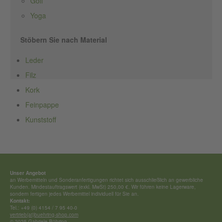
Golf
Yoga
Stöbern Sie nach Material
Leder
Filz
Kork
Feinpappe
Kunststoff
Unser Angebot
an Werbemitteln und Sonderan­fertigungen richtet sich ausschließ­lich an gewerbliche
Kunden. Mindestauftragswert (exkl. MwSt) 250,00 €. Wir führen keine Lagerware,
sondern fertigen jedes Werbemittel individuell für Sie an.
Kontakt:
Tel.: +49 (0) 4154 / 7 95 40-0
vertrieb(at)buehring-shop.com
© 2025 Gabriele Bühring