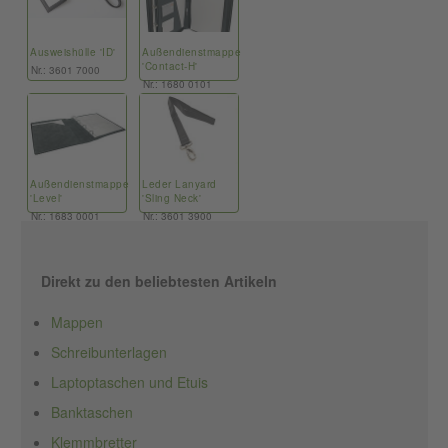
Ausweishülle 'ID'
Außendienstmappe
'Contact-H'
Nr.: 3601 7000
Nr.: 1680 0101
Außendienstmappe
Leder Lanyard
'Level'
'Sling Neck'
Nr.: 1683 0001
Nr.: 3601 3900
Direkt zu den beliebtesten Artikeln
Mappen
Schreibunterlagen
Laptoptaschen und Etuis
Banktaschen
Klemmbretter