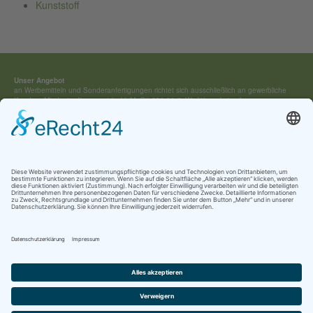
Kunststoff
Unser Angebot
an Werbemitteln und Sonderan­fertigungen richtet sich ausschließ­lich an gewerbliche
Kunden. Mindestauftragswert (exkl. MwSt) 250,00 €. Wir führen keine Lagerware,
sondern fertigen jedes Werbemittel individuell für Sie an.
Kontakt:
Tel.: +49 (0) 4154 / 7 95 40-0
vertrieb(at)buehring-shop.com
© 2025 Gabriele Bühring
Über uns
Erfahren Sie mehr über
unsere Geschichte
als traditionsreiches Familienunternehmen
und lernen Sie
unsere Werte
und
Kataloge
kennen.
Kontakt
AGB
Impressum
Datenschutz
Cookie-Einstellungen
Newsletter Anmeldung