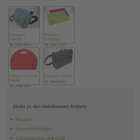
Filztasche
Filztasche
'Leisure'
'Envelope'
Nr.: 2993 0000
Nr.: 2997 0001
Filztasche 'Runde
Filztasche 'Teenie'
Sache'
Nr.: 2996 0001
Nr.: 2999 0001
Direkt zu den beliebtesten Artikeln
Mappen
Schreibunterlagen
Laptoptaschen und Etuis