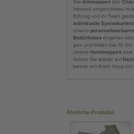
Ihre
Infomappen
den
Char
liebevoll eingerichtetes Ho
Bühring und ihr Team gestal
individuelle Speisekart
Unsere
personalisierbare
Bedürfnisse
eingehen kön
gern und finden das für Sie
Unsere
Hotelmappen
sind 
Setzen Sie wieder auf
Hapt
bereits von Ihrem Haus mit
Ähnliche Produkte