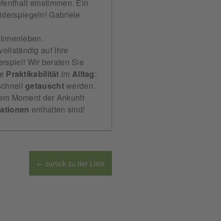
fenthalt einstimmen. Ein
widerspiegeln! Gabriele
Innenleben.
ollständig auf Ihre
erspiel! Wir beraten Sie
ie
Praktikabilität
im
Alltag
:
schnell
getauscht
werden.
 dem Moment der Ankunft
mationen
enthalten sind!
← zurück zu der Liste