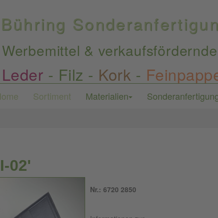
Bühring Sonderanfertig
Werbemittel & verkaufsfördernde
Leder
-
Filz
-
Kork
-
Feinpapp
Home
Sortiment
Materialien
Sonderanfertigun
-02'
Nr.: 6720 2850