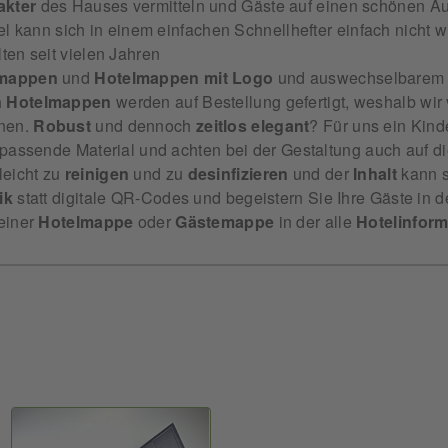
akter
des Hauses vermitteln und Gäste auf einen schönen Au
tel kann sich in einem einfachen Schnellhefter einfach nicht 
ten seit vielen Jahren
enmappen
und
Hotelmappen mit Logo
und auswechselbarem 
n
Hotelmappen
werden auf Bestellung gefertigt, weshalb wir v
nen.
Robust
und dennoch
zeitlos
elegant
? Für uns ein Kind
 passende Material und achten bei der Gestaltung auch auf d
leicht zu
reinigen
und zu
desinfizieren
und der
Inhalt
kann 
ik
statt digitale QR-Codes und begeistern Sie Ihre Gäste in
 einer
Hotelmappe
oder
Gästemappe
in der alle
Hotelinfor