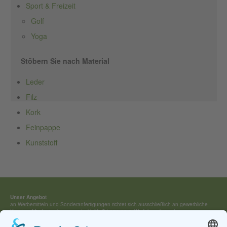
Sport & Freizeit
Golf
Yoga
Stöbern Sie nach Material
Leder
Filz
Kork
Feinpappe
Kunststoff
Unser Angebot
an Werbemitteln und Sonderan­fertigungen richtet sich ausschließ­lich an gewerbliche
Kunden. Mindestauftragswert (exkl. MwSt) 250,00 €. Wir führen keine Lagerware,
sondern fertigen jedes Werbemittel individuell für Sie an.
Kontakt: