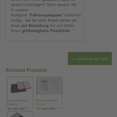
weitere Unterlagen? Dann werden Sie
in unserer
Kategorie "
Fahrzeugmappen
" sicherlich
fündig - wie bei allen Artikel stellen wir
diese
auf
Bestellung
her und bieten
Ihnen
größtmögliche
Flexibilität
.
← zurück zu der Liste
Ähnliche Produkte
Kfz-Scheinhülle
Kfz-Scheinhülle
'Simple'
"Clear"
Nr.: 9481 0201
Nr.: 9481 0000