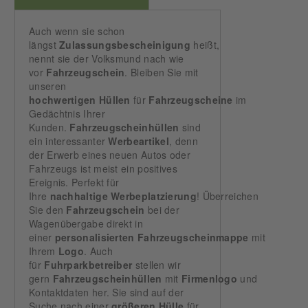
Auch wenn sie schon
längst
Zulassungsbescheinigung
heißt,
nennt sie der Volksmund nach wie
vor
Fahrzeugschein
. Bleiben Sie mit
unseren
hochwertigen
Hüllen
für
Fahrzeugscheine
im
Gedächtnis Ihrer
Kunden.
Fahrzeugscheinhüllen
sind
ein interessanter
Werbeartikel
, denn
der Erwerb eines neuen Autos oder
Fahrzeugs ist meist ein positives
Ereignis. Perfekt für
Ihre
nachhaltige
Werbeplatzierung
! Überreichen
Sie den
Fahrzeugschein
bei der
Wagenübergabe direkt in
einer
personalisierten
Fahrzeugscheinmappe
mit
Ihrem
Logo
. Auch
für
Fuhrparkbetreiber
stellen wir
gern
Fahrzeugscheinhüllen
mit
Firmenlogo
und
Kontaktdaten her. Sie sind auf der
Suche nach einer
größeren
Hülle
für