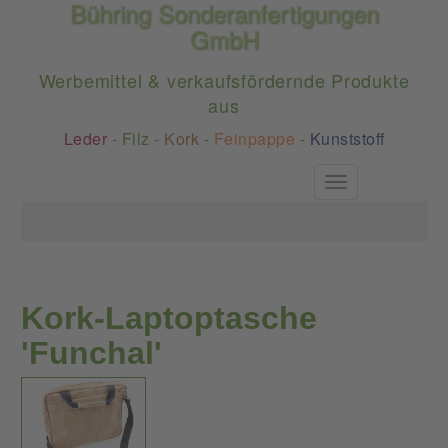
Bühring Sonderanfertigungen
GmbH
Werbemittel & verkaufsfördernde Produkte
aus
Leder
-
Filz
-
Kork
-
Feinpappe
-
Kunststoff
Toggle
navigation
Kork-Laptoptasche
'Funchal'