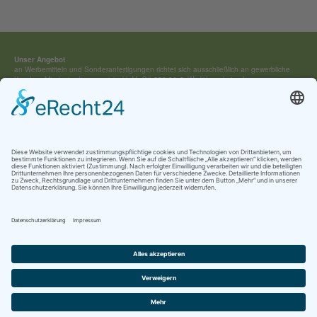
Unser Angebot
an Werbemitteln und Sonderan­fertigungen richtet sich ausschließ­lich an gewerbliche
Kunden. Mindestauftragswert (exkl. MwSt) 250,00 €. Wir führen keine Lagerware,
sondern fertigen jedes Werbemittel individuell für Sie an.
Kontakt:
Tel.: +49 (0) 4154 / 7 95 40-0
vertrieb(at)buehring-shop.com
© 2025 Gabriele Bühring
Über uns
Erfahren Sie mehr über
unsere Geschichte
als traditionsreiches Familienunternehmen
und lernen Sie
unsere Werte
und
Kataloge
kennen.
Kontakt
AGB
Impressum
Datenschutz
Cookie-Einstellungen
Newsletter Anmeldung