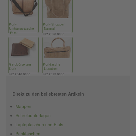
Kork-
Kork-Shopper
Umhängetasche
'Natural'
'Faro'
Nr.: 2620 0000
Nr.: 2624 000
Geldbörse aus
Korktasche
Kork
'Lissabon'
Nr.: 2640 0000
Nr.: 2623 0000
Direkt zu den beliebtesten Artikeln
Mappen
Schreibunterlagen
Laptoptaschen und Etuis
Banktaschen