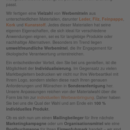
passt.
Wir fertigen eine
Vielzahl
von
Werbemitteln
aus
unterschiedlichen Materialien, darunter
Leder
,
Filz
,
Feinpappe
,
Kork
und
Kunststoff
. Jedes dieser Materialien hat seine
eigenen Eigenschaften, die sich ideal für verschiedene
Anwendungen eignen, sei es für langlebige Produkte oder
nachhaltige Alternativen. Besonders im Trend liegen
umweltfreundliche
Werbemittel
, die Ihr Engagement für
ökologische Verantwortung unterstreichen.
Ein entscheidender Vorteil, den Sie bei uns genießen, ist die
Möglichkeit der
Individualisierung
. Im Gegensatz zu vielen
Marktbegleitern bedrucken wir nicht nur Ihre Werbeartikel mit
Ihrem Logo, sondern stellen diese nach Ihren genauen
Anforderungen und Wünschen in
Sonderanfertigung
her.
Unsere Anpassungen reichen von der Materialwahl über die
Form bis hin zur
individuellen Werbeanbringung
. Daher haben
Sie bei uns die Qual der Wahl und am Ende ein
100 %
individuelles Produkt
.
Ob es sich nun um einen
Mailingbeileger
für Ihre nächste
Marketingkampagne
oder um
Organisationsmittel
wie eine
Bordbuchmappe
für Ihren
Firmenfuhrpark
handelt – wir sind