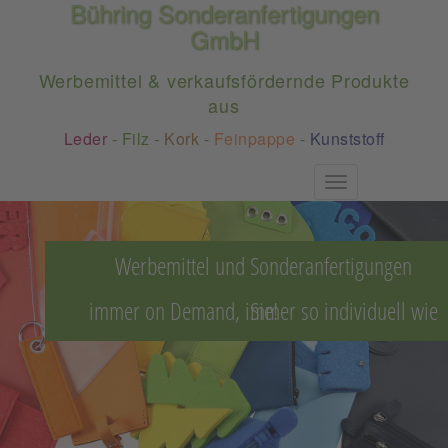
Bühring Sonderanfertigungen
GmbH
Werbemittel & verkaufsfördernde Produkte
aus
Leder
-
Filz
-
Kork
-
Feinpappe
-
Kunststoff
Toggle
navigation
Werbemittel und Sonderanfertigungen
immer on Demand, immer so individuell wie Sie!