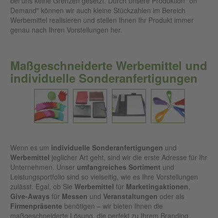
bei uns keine Grenzen gesetzt. Durch unsere Produktion "on
Demand" können wir auch kleine Stückzahlen im Bereich
Werbemittel realisieren und stellen Ihnen Ihr Produkt immer
genau nach Ihren Vorstellungen her.
Maßgeschneiderte Werbemittel und
individuelle Sonderanfertigungen
Wenn es um
individuelle
Sonderanfertigungen
und
Werbemittel
jeglicher Art geht, sind wir die erste Adresse für Ihr
Unternehmen. Unser
umfangreiches
Sortiment
und
Leistungsportfolio sind so vielseitig, wie es Ihre Vorstellungen
zulässt. Egal, ob Sie
Werbemittel
für
Marketingaktionen
,
Give-Aways
für
Messen
und
Veranstaltungen
oder als
Firmenpräsente
benötigen – wir bieten Ihnen die
maßgeschneiderte Lösung, die perfekt zu Ihrem Branding