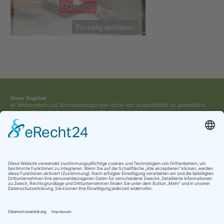
übertragen.
Einmalig aktivieren
Lederverarbeitung
Unser Angebot
an Werbemitteln und Sonderan­fertigungen richtet sich ausschließ­lich an gewerbliche
Kunden. Mindestauftragswert (exkl. MwSt) 250,00 €. Wir führen keine Lagerware,
sondern fertigen jedes Werbemittel individuell für Sie an.
Kontakt:
Tel.: +49 (0) 4154 / 7 95 40-0
vertrieb(at)buehring-shop.com
© 2025 Gabriele Bühring
Über uns
Erfahren Sie mehr über
unsere Geschichte
als traditionsreiches Familienunternehmen
und lernen Sie
unsere Werte
und
Kataloge
kennen.
Kontakt
AGB
Impressum
Datenschutz
Cookie-Einstellungen