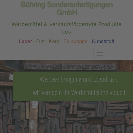
Bühring Sonderanfertigungen
GmbH
Werbemittel & verkaufsfördernde Produkte
aus
Leder
-
Filz
-
Kork
-
Feinpappe
-
Kunststoff
Toggle
navigation
Werbeanbringung und Logodruck
- wir veredeln Ihr Werbemittel individuell!