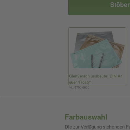
Stöber
Gleitverschlussbeutel DIN A4
quer 'Floaty'
Nr.: 9700 6800
Farbauswahl
Die zur Verfügung stehenden Fa