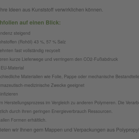
Ihre Ideen aus Kunststoff verwirklichen können.
folien auf einen Blick:
endenz steigend
Rohstoffen (Rohöl) 43 %, 57 % Salz
ehnten fast vollständig recycelt
ieren kurze Lieferwege und verringern den CO2-Fußabdruck
 EU-Material
chiedliche Materialien wie Folie, Pappe oder mechanische Bestandteil
rmazeutisch-medizinische Zwecke geeignet
infizieren
im Herstellungsprozess im Vergleich zu anderen Polymeren. Die Verarb
zlich durch ihren geringen Energieverbrauch Ressourcen.
allen Formen erhältlich.
 bieten wir Ihnen gern Mappen und Verpackungen aus Polyprop