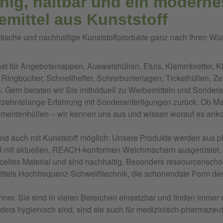
ig, haltbar und ein moderne
mittel aus Kunststoff
aktische und nachhaltige Kunststoffprodukte ganz nach Ihren W
gnet für Angebotsmappen, Ausweishüllen, Etuis, Klemmbretter,
Ringbücher, Schnellhefter, Schreibunterlagen, Tickethüllen, Z
en. Gern beraten wir Sie individuell zu Werbemitteln und Sonder
hrzehntelange Erfahrung mit Sonderanfertigungen zurück. Ob 
mentenhüllen – wir kennen uns aus und wissen worauf es ank
ind auch mit Kunststoff möglich: Unsere Produkte werden aus p
ind mit aktuellen, REACH-konformen Weichmachern ausgerüstet. 
celtes Material und sind nachhaltig. Besonders ressourcenschon
ittels Hochfrequenz-Schweißtechnik, die schonendste Form der
ner. Sie sind in vielen Bereichen einsetzbar und finden imm
nders hygienisch sind, sind sie auch für medizinisch-pharmaze