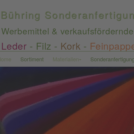
Bühring Sonderanfertig
Werbemittel & verkaufsfördernde
Leder
-
Filz
-
Kork
-
Feinpapp
Home
Sortiment
Materialien
Sonderanfertigun