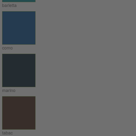
barletta
como
marino
tabac