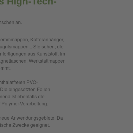
s High-Tech-
ünschen an.
 Klemmmappen, Kofferanhänger,
eugnismappen... Sie sehen, die
anfertigungen aus Kunststoff. Im
Magnettaschen, Werkstattmappen
ommt.
hthalatfreien PVC-
Die eingesetzten Folien
end ist ebenfalls die
 Polymer-Verarbeitung.
er neue Anwendungsgebiete. Da
utische Zwecke geeignet.