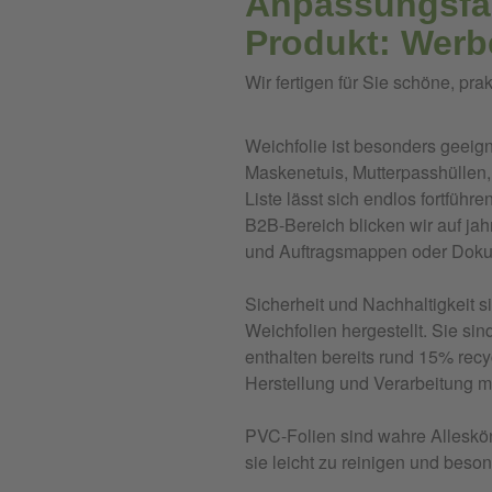
Anpassungsfäh
Produkt: Werbe
Wir fertigen für Sie schöne, pr
Weichfolie ist besonders geei
Maskenetuis, Mutterpasshüllen, 
Liste lässt sich endlos fortführ
B2B-Bereich blicken wir auf ja
und Auftragsmappen oder Doku
Sicherheit und Nachhaltigkeit s
Weichfolien hergestellt. Sie s
enthalten bereits rund 15% recy
Herstellung und Verarbeitung m
PVC-Folien sind wahre Alleskön
sie leicht zu reinigen und beso