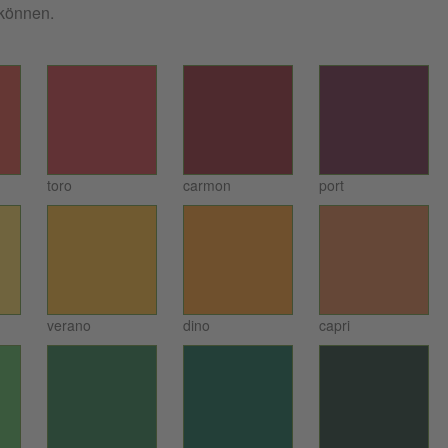
n können.
toro
carmon
port
verano
dino
capri