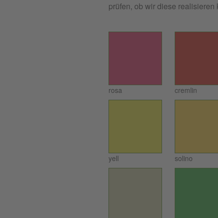
prüfen, ob wir diese realisiere
rosa
cremlin
yell
solino