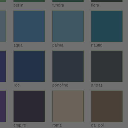
berlin
tundra
flora
aqua
palma
nautic
lido
portofino
antras
empire
roma
gallipolli