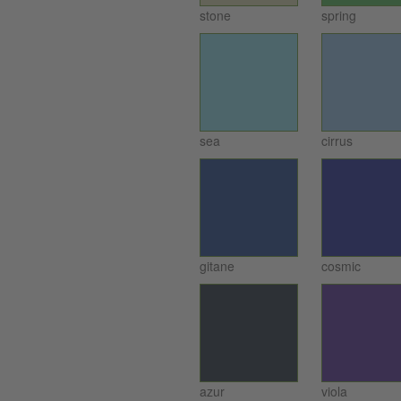
stone
spring
sea
cirrus
gitane
cosmic
azur
viola