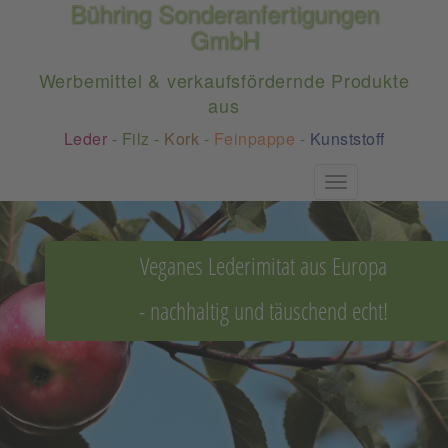
Bühring Sonderanfertigungen
GmbH
Werbemittel & verkaufsfördernde Produkte
aus
Leder
-
Filz
-
Kork
-
Feinpappe
-
Kunststoff
Toggle
navigation
Veganes Lederimitat aus Europa
- nachhaltig und täuschend echt!