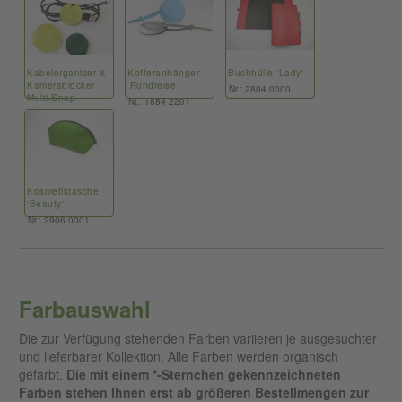
Kabelorganizer &
Kofferanhänger
Buchhülle 'Lady'
Kamerablocker
'Rundreise'
Nr.: 2804 0000
Multi-Snap
Nr.: 1884 2201
Nr.: 1708 0000
Kosmetiktasche
'Beauty'
Nr.: 2906 0001
Farbauswahl
Die zur Verfügung stehenden Farben variieren je ausgesuchter
und lieferbarer Kollektion. Alle Farben werden organisch
gefärbt.
Die mit einem *-Sternchen gekennzeichneten
Farben stehen Ihnen erst ab größeren Bestellmengen zur