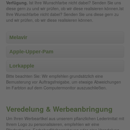
Verfügung.
Ist Ihre Wunschfarbe nicht dabei? Senden Sie uns
diese gern zu und wir prüfen, ob wir diese realisieren können.Ist
Ihre Wunschfarbe nicht dabei? Senden Sie uns diese gern zu
und wir prüfen, ob wir diese realisieren können.
Melavir
Apple-Upper-Pam
Lorkapple
Schwarz
Rot 6516
Blau 7957
Türkis
Bitte beachten Sie: Wir empfehlen grundsätzlich eine
7920
2174
Bemusterung vor Auftragsfreigabe, um etwaige Abweichungen
Weiß 0030
Tabak
Eierschale
Rot 8581
im Farbton auf dem Computermonitor auszuschließen.
3502*
6045
Schwarz
Marineblau
Weinrot
Silbergrau
Veredelung & Werbeanbringung
Rosa
7920
Schlamm
7959
6520
1104*
Beige
6057
3293
Um Ihren Werbeartikel aus unserem pflanzlichen Lederimitat mit
3561*
Ihrem Logo zu personalisieren, empfehlen wir eine