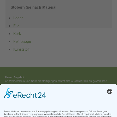
Stöbern Sie nach Material
Leder
Filz
Kork
Feinpappe
Kunststoff
Unser Angebot
an Werbemitteln und Sonderan­fertigungen richtet sich ausschließ­lich an gewerbliche
Kunden. Mindestauftragswert (exkl. MwSt) 250,00 €. Wir führen keine Lagerware,
sondern fertigen jedes Werbemittel individuell für Sie an.
Kontakt:
Tel.: +49 (0) 4154 / 7 95 40-0
vertrieb(at)buehring-shop.com
© 2025 Gabriele Bühring
Über uns
Erfahren Sie mehr über
unsere Geschichte
als traditionsreiches Familienunternehmen
und lernen Sie
unsere Werte
und
Kataloge
kennen.