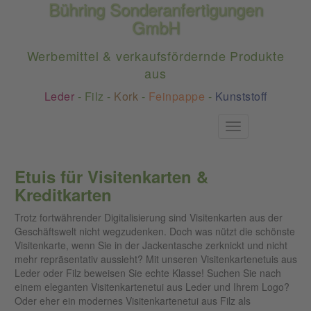
Bühring Sonderanfertigungen
GmbH
Werbemittel & verkaufsfördernde Produkte
aus
Leder
-
Filz
-
Kork
-
Feinpappe
-
Kunststoff
Toggle
navigation
Etuis für Visitenkarten &
Kreditkarten
Trotz fortwährender Digitalisierung sind Visitenkarten aus der
Geschäftswelt nicht wegzudenken. Doch was nützt die schönste
Visitenkarte, wenn Sie in der Jackentasche zerknickt und nicht
mehr repräsentativ aussieht? Mit unseren Visitenkartenetuis aus
Leder oder Filz beweisen Sie echte Klasse! Suchen Sie nach
einem eleganten Visitenkartenetui aus Leder und Ihrem Logo?
Oder eher ein modernes Visitenkartenetui aus Filz als