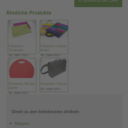
← zurück zu der Liste
Ähnliche Produkte
Filztasche
Filztasche 'Candy-
'Envelope'
Stripe'
Nr.: 2997 0001
Nr.: 2994 0001
Filztasche 'Runde
Filztasche 'Teenie'
Sache'
Nr.: 2996 0001
Nr.: 2999 0001
Direkt zu den beliebtesten Artikeln
Mappen