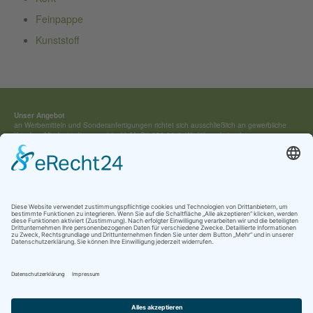
Feinpappe
Kunststoff
Unser Angebot
an Werbemitteln und Sonderan­fertigungen richtet sich ausschließ­lich an gewerbliche
Kunden. Mindestauftragswert (exkl. MwSt) 250,00 €. Wir führen keine Lagerware,
sondern fertigen jedes Werbemittel individuell für Sie an.
Kontakt:
Tel.: +49 (0) 4154 / 7 95 40-0
vertrieb(at)buehring-shop.com
© 2025 Gabriele Bühring
Über uns
Erfahren Sie mehr über
unsere Geschichte
als traditionsreiches Familienunternehmen
und lernen Sie
unsere Werte
und
Kataloge
kennen.
Kontakt
AGB
Impressum
Datenschutz
Cookie-Einstellungen
Newsletter Anmeldung