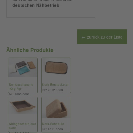
deutschen
Nähbetrieb
.
← zurück zu der Liste
Ähnliche Produkte
Schlüsseltasche
Kork-Einstecketui
'Key Zip'
Nr.: 2612 0000
Nr.: 1865 0001
Ablageschale aus
Kork-Schatulle
Kork
Nr.: 2611 0000