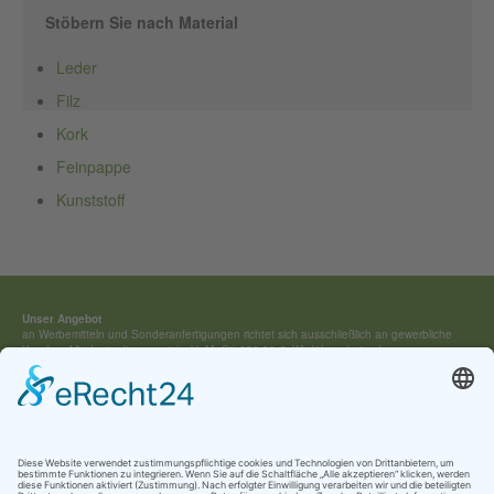
Stöbern Sie nach Material
Leder
Filz
Kork
Feinpappe
Kunststoff
Unser Angebot
an Werbemitteln und Sonderan­fertigungen richtet sich ausschließ­lich an gewerbliche
Kunden. Mindestauftragswert (exkl. MwSt) 250,00 €. Wir führen keine Lagerware,
sondern fertigen jedes Werbemittel individuell für Sie an.
Kontakt:
Tel.: +49 (0) 4154 / 7 95 40-0
vertrieb(at)buehring-shop.com
© 2025 Gabriele Bühring
Über uns
Erfahren Sie mehr über
unsere Geschichte
als traditionsreiches Familienunternehmen
und lernen Sie
unsere Werte
und
Kataloge
kennen.