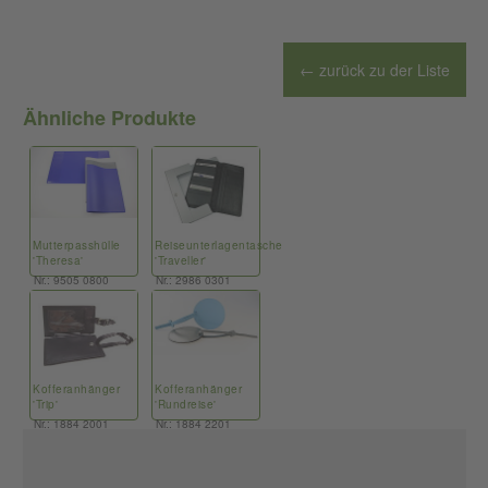
← zurück zu der Liste
Ähnliche Produkte
Mutterpasshülle
Reiseunterlagentasche
'Theresa'
'Traveller'
Nr.: 9505 0800
Nr.: 2986 0301
Kofferanhänger
Kofferanhänger
'Trip'
'Rundreise'
Nr.: 1884 2001
Nr.: 1884 2201