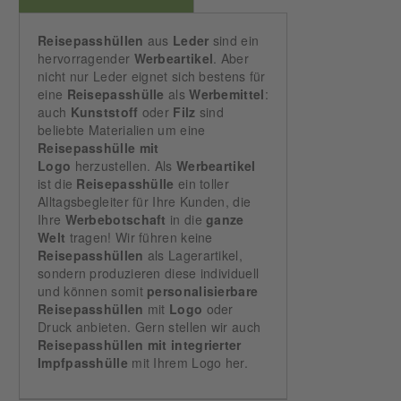
Reisepasshüllen
aus
Leder
sind ein
hervorragender
Werbeartikel
. Aber
nicht nur Leder eignet sich bestens für
eine
Reisepasshülle
als
Werbemittel
:
auch
Kunststoff
oder
Filz
sind
beliebte Materialien um eine
Reisepasshülle mit
Logo
herzustellen. Als
Werbeartikel
ist die
Reisepasshülle
ein toller
Alltagsbegleiter für Ihre Kunden, die
Ihre
Werbebotschaft
in die
ganze
Welt
tragen! Wir führen keine
Reisepasshüllen
als Lagerartikel,
sondern produzieren diese individuell
und können somit
personalisierbare
Reisepasshüllen
mit
Logo
oder
Druck anbieten. Gern stellen wir auch
Reisepasshüllen
mit integrierter
Impfpasshülle
mit Ihrem Logo her.