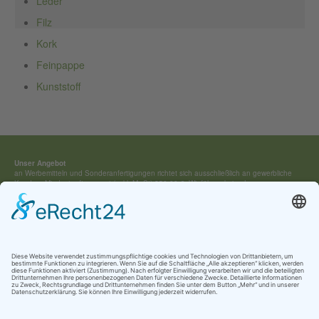
Leder
Filz
Kork
Feinpappe
Kunststoff
Unser Angebot
an Werbemitteln und Sonderan­fertigungen richtet sich ausschließ­lich an gewerbliche
Kunden. Mindestauftragswert (exkl. MwSt) 250,00 €. Wir führen keine Lagerware,
sondern fertigen jedes Werbemittel individuell für Sie an.
Kontakt:
Tel.: +49 (0) 4154 / 7 95 40-0
vertrieb(at)buehring-shop.com
© 2025 Gabriele Bühring
Über uns
Erfahren Sie mehr über
unsere Geschichte
als traditionsreiches Familienunternehmen
und lernen Sie
unsere Werte
und
Kataloge
kennen.
Kontakt
AGB
Impressum
Datenschutz