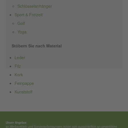
Schlüsselanhänger
Sport & Freizeit
Golf
Yoga
Stöbern Sie nach Material
Leder
Filz
Kork
Feinpappe
Kunststoff
Unser Angebot
an Werbemitteln und Sonderan­fertigungen richtet sich ausschließ­lich an gewerbliche