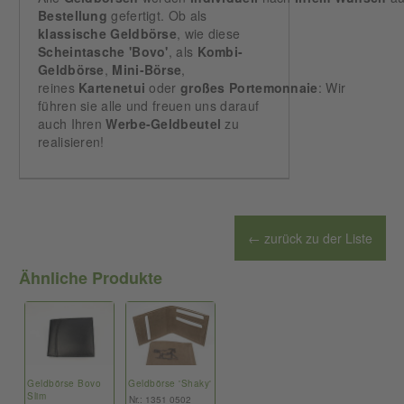
Bestellung
gefertigt. Ob als
klassische Geldbörse
, wie diese
Scheintasche 'Bovo'
, als
Kombi-
Geldbörse
,
Mini-Börse
,
reines
Kartenetui
oder
großes Portemonnaie
: Wir
führen sie alle und freuen uns darauf
auch Ihren
Werbe-Geldbeutel
zu
realisieren!
← zurück zu der Liste
Ähnliche Produkte
Geldbörse Bovo
Geldbörse 'Shaky'
Slim
Nr.: 1351 0502