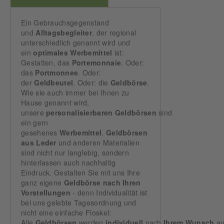
Ein Gebrauchsgegenstand
und
Alltagsbegleiter
, der regional
unterschiedlich genannt wird und
ein
optimales Werbemittel
ist:
Gestatten, das
Portemonnaie
. Oder:
das
Portmonnee
. Oder:
der
Geldbeutel
. Oder: die
Geldbörse
.
Wie sie auch immer bei Ihnen zu
Hause genannt wird,
unsere
personalisierbaren Geldbörsen
sind
ein gern
gesehenes
Werbemittel
.
Geldbörsen
aus Leder
und anderen Materialien
sind nicht nur langlebig, sondern
hinterlassen auch nachhaltig
Eindruck. Gestalten Sie mit uns Ihre
ganz eigene
Geldbörse nach Ihren
Vorstellungen
- denn Individualität ist
bei uns gelebte Tagesordnung und
nicht eine einfache Floskel:
Alle
Geldbörsen
werden
individuell
nach
Ihrem Wunsch
au