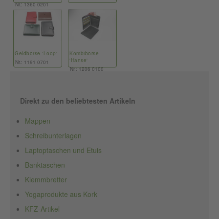
Nr.: 1360 0201
Geldbörse 'Loop'
Kombibörse
'Hanse'
Nr.: 1191 0701
Nr.: 1206 0100
Direkt zu den beliebtesten Artikeln
Mappen
Schreibunterlagen
Laptoptaschen und Etuis
Banktaschen
Klemmbretter
Yogaprodukte aus Kork
KFZ-Artikel