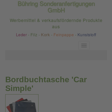
Bühring Sonderanfertigungen
GmbH
Werbemittel & verkaufsfördernde Produkte
aus
Leder
-
Filz
-
Kork
-
Feinpappe
-
Kunststoff
Toggle
navigation
Bordbuchtasche 'Car
Simple'