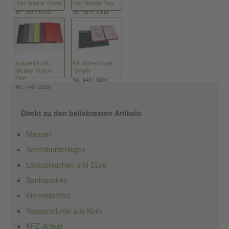
'Car Simple Three'
'Car Simple Two'
Nr.: 2811 0000
Nr.: 2810 1000
Ausweishülle
Kfz-Scheinhülle
'Bobby Simple
'Simple'
Two'
Nr.: 9481 0201
Nr.: 1481 2200
Direkt zu den beliebtesten Artikeln
Mappen
Schreibunterlagen
Laptoptaschen und Etuis
Banktaschen
Klemmbretter
Yogaprodukte aus Kork
KFZ-Artikel