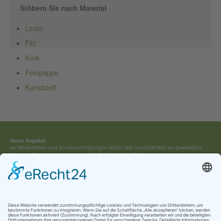
Stöbern Sie nach Material
Leder
Filz
Kork
Feinpappe
Kunststoff
Unser Angebot
an Werbemitteln und Sonderan­fertigungen richtet sich ausschließ­lich an gewerbliche
Kunden. Mindestauftragswert (exkl. MwSt) 250,00 €. Wir führen keine Lagerware,
sondern fertigen jedes Werbemittel individuell für Sie an.
Kontakt:
Tel.: +49 (0) 4154 / 7 95 40-0
vertrieb(at)buehring-shop.com
© 2025 Gabriele Bühring
Über uns
Erfahren Sie mehr über
unsere Geschichte
als traditionsreiches Familienunternehmen
und lernen Sie
unsere Werte
und
Kataloge
kennen.