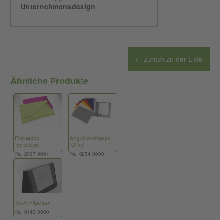
Unternehmensdesign
.
← zurück zu der Liste
Ähnliche Produkte
Filztasche
Angebotsmappe
'Envelope'
'Offer'
Nr.: 2997 0001
Nr.: 0254 0000
Tisch-Flipchart
Nr.: 0542 0000