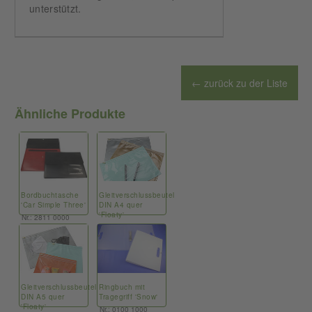
unterstützt.
← zurück zu der Liste
Ähnliche Produkte
Bordbuchtasche
Gleitverschlussbeutel
'Car Simple Three'
DIN A4 quer
'Floaty'
Nr.: 2811 0000
Nr.: 9700 6800
Gleitverschlussbeutel
Ringbuch mit
DIN A5 quer
Tragegriff 'Snow'
'Floaty'
Nr.: 0100 1000