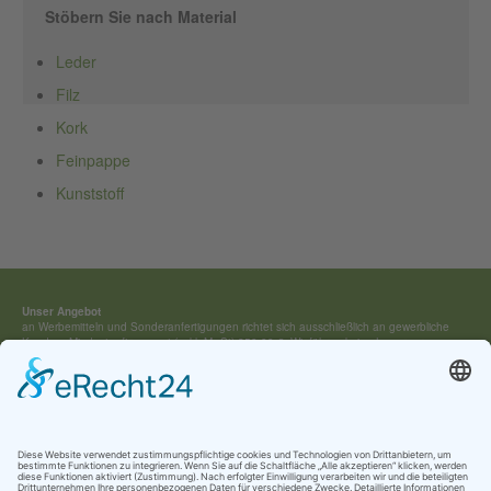
Stöbern Sie nach Material
Leder
Filz
Kork
Feinpappe
Kunststoff
Unser Angebot
an Werbemitteln und Sonderan­fertigungen richtet sich ausschließ­lich an gewerbliche
Kunden. Mindestauftragswert (exkl. MwSt) 250,00 €. Wir führen keine Lagerware,
sondern fertigen jedes Werbemittel individuell für Sie an.
Kontakt:
Tel.: +49 (0) 4154 / 7 95 40-0
vertrieb(at)buehring-shop.com
© 2025 Gabriele Bühring
Über uns
Erfahren Sie mehr über
unsere Geschichte
als traditionsreiches Familienunternehmen
und lernen Sie
unsere Werte
und
Kataloge
kennen.