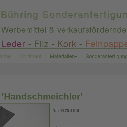
Bühring Sonderanfertig
Werbemittel & verkaufsfördernde
Leder
-
Filz
-
Kork
-
Feinpapp
Home
Sortiment
Materialien
Sonderanfertigun
i 'Handschmeichler'
Nr.: 1670 8615