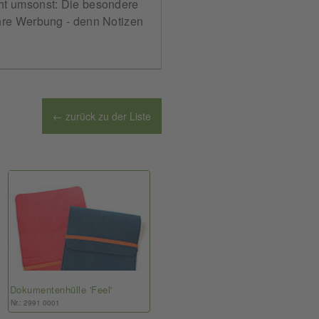
ht umsonst: Die besondere
Ihre Werbung - denn Notizen
← zurück zu der Liste
Dokumentenhülle 'Feel'
Nr.: 2991 0001