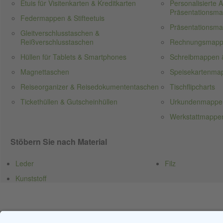
Etuis für Visitenkarten & Kreditkarten
Personalisierte
Präsentationsm
Federmappen & Stifteetuis
Präsentationsm
Gleitverschlusstaschen &
Reißverschlusstaschen
Rechnungsmap
Hüllen für Tablets & Smartphones
Schreibmappen 
Magnettaschen
Speisekartenma
Reiseorganizer & Reisedokumententaschen
Tischflipcharts
Tickethüllen & Gutscheinhüllen
Urkundenmappe
Werkstattmappen
Stöbern Sie nach Material
Leder
Filz
Kunststoff