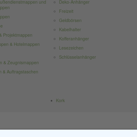
 Außendienstmappen und
Deko-Anhänger
appen
Freizeit
appen
Geldbörsen
pe
Kabelhalter
& Projektmappen
Kofferanhänger
ppen & Hotelmappen
Lesezeichen
Schlüsselanhänger
n & Zeugnismappen
 & Auftragstaschen
Kork