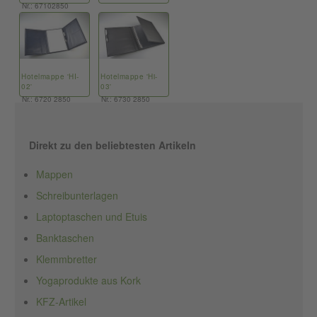
Nr.: 67102850
Hotelmappe 'HI-
Hotelmappe 'Hi-
02'
03'
Nr.: 6720 2850
Nr.: 6730 2850
Direkt zu den beliebtesten Artikeln
Mappen
Schreibunterlagen
Laptoptaschen und Etuis
Banktaschen
Klemmbretter
Yogaprodukte aus Kork
KFZ-Artikel