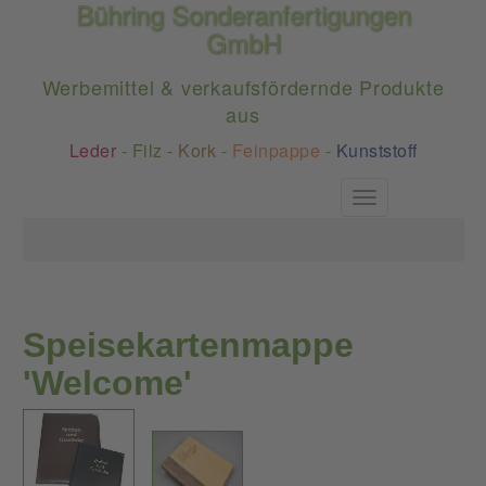
Bühring Sonderanfertigungen
GmbH
Werbemittel & verkaufsfördernde Produkte
aus
Leder
-
Filz
-
Kork
-
Feinpappe
-
Kunststoff
Toggle
navigation
Speisekartenmappe
'Welcome'