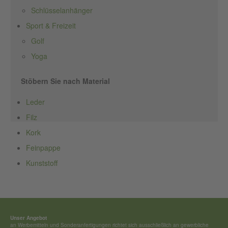
Schlüsselanhänger
Sport & Freizeit
Golf
Yoga
Stöbern Sie nach Material
Leder
Filz
Kork
Feinpappe
Kunststoff
Unser Angebot
an Werbemitteln und Sonderan­fertigungen richtet sich ausschließ­lich an gewerbliche