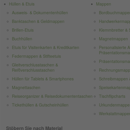
Hüllen & Etuis
Mappen
Ausweis- & Dokumentenhüllen
Bordbuchmappe
Banktaschen & Geldmappen
Handwerkermappe
Brillen-Etuis
Klemmbretter & S
Buchhüllen
Magnetmappen
Etuis für Visitenkarten & Kreditkarten
Personalisierte
Präsentationsm
Federmappen & Stifteetuis
Präsentationsm
Gleitverschlusstaschen &
Reißverschlusstaschen
Rechnungsmap
Hüllen für Tablets & Smartphones
Schreibmappen 
Magnettaschen
Speisekartenma
Reiseorganizer & Reisedokumententaschen
Tischflipcharts
Tickethüllen & Gutscheinhüllen
Urkundenmappe
Werkstattmappen
Stöbern Sie nach Material