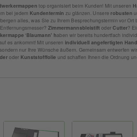
dwerkermappen
top organisiert beim Kunden! Mit unseren
H
 um bei jedem
Kundentermin
zu glänzen. Unsere
robusten
u
bergen alles, was Sie zu Ihrem Besprechungstermin vor Ort 
r Entfernungsmesser?
Zimmermannsbleistift
oder
Cutter
? E
kermappe
'
Blaumann' h
aben wir bereits hundertfach indivi
rauf es ankommt! Mit unseren
individuell
angefertigten
Hand
, sondern nur Ihre Wünsche äußern. Gemeinsam entwerfen wir
der
oder
Kunststofffolie
und schaffen Ihnen die Ordnung und