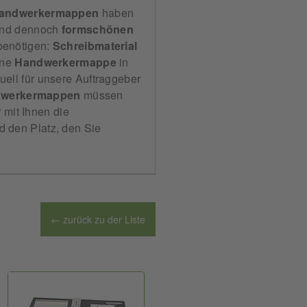
andwerkermappen
haben
nd dennoch
formschönen
benötigen:
Schreibmaterial
ine
Handwerkermappe
in
duell für unsere Auftraggeber
werkermappen
müssen
 mit Ihnen die
 den Platz, den Sie
← zurück zu der Liste