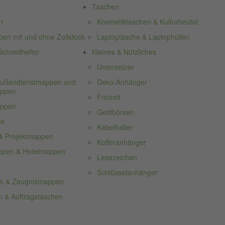
Taschen
n
Kosmetiktaschen & Kulturbeutel
n mit und ohne Zollstock
Laptoptasche & Laptophüllen
chnellhefter
Kleines & Nützliches
Untersetzer
 Außendienstmappen und
Deko-Anhänger
appen
Freizeit
appen
Geldbörsen
pe
Kabelhalter
& Projektmappen
Kofferanhänger
ppen & Hotelmappen
Lesezeichen
Schlüsselanhänger
n & Zeugnismappen
 & Auftragstaschen