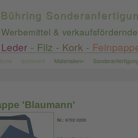
Bühring Sonderanfertig
Werbemittel & verkaufsfördernde
Leder
-
Filz
-
Kork
-
Feinpapp
Home
Sortiment
Materialien
Sonderanfertigun
ppe 'Blaumann'
Nr.: 6702 0200