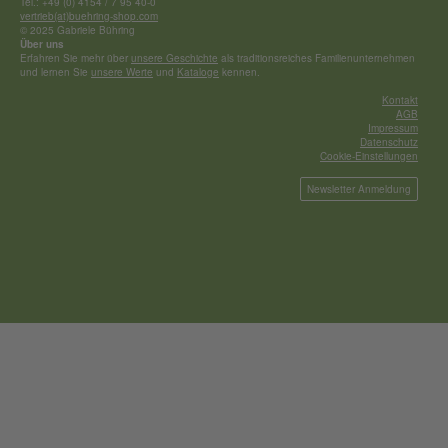
Tel.: +49 (0) 4154 / 7 95 40-0
vertrieb(at)buehring-shop.com
© 2025 Gabriele Bühring
Über uns
Erfahren Sie mehr über
unsere Geschichte
als traditionsreiches Familienunternehmen
und lernen Sie
unsere Werte
und
Kataloge
kennen.
Kontakt
AGB
Impressum
Datenschutz
Cookie-Einstellungen
Newsletter Anmeldung