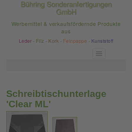
Bühring Sonderanfertigungen
GmbH
Werbemittel & verkaufsfördernde Produkte
aus
Leder
-
Filz
-
Kork
-
Feinpappe
-
Kunststoff
Toggle
navigation
Schreibtischunterlage
'Clear ML'