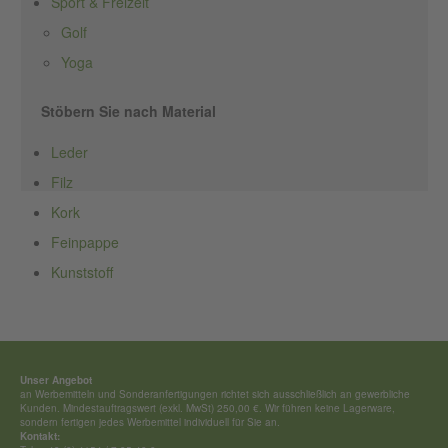
Sport & Freizeit
Golf
Yoga
Stöbern Sie nach Material
Leder
Filz
Kork
Feinpappe
Kunststoff
Unser Angebot
an Werbemitteln und Sonderan­fertigungen richtet sich ausschließ­lich an gewerbliche
Kunden. Mindestauftragswert (exkl. MwSt) 250,00 €. Wir führen keine Lagerware,
sondern fertigen jedes Werbemittel individuell für Sie an.
Kontakt: