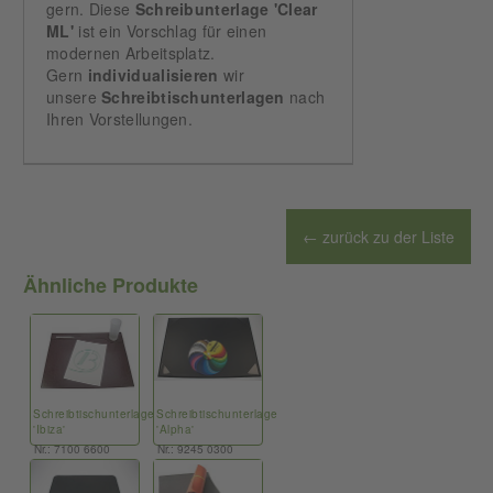
gern. Diese
Schreibunterlage 'Clear
ML'
ist ein Vorschlag für einen
modernen Arbeitsplatz.
Gern
individualisieren
wir
unsere
Schreibtischunterlagen
nach
Ihren Vorstellungen.
← zurück zu der Liste
Ähnliche Produkte
Schreibtischunterlage
Schreibtischunterlage
'Ibiza'
'Alpha'
Nr.: 7100 6600
Nr.: 9245 0300