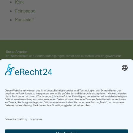
Kork
Feinpappe
Kunststoff
Unser Angebot
an Werbemitteln und Sonderan­fertigungen richtet sich ausschließ­lich an gewerbliche
Kunden. Mindestauftragswert (exkl. MwSt) 250,00 €. Wir führen keine Lagerware,
sondern fertigen jedes Werbemittel individuell für Sie an.
Kontakt:
Tel.: +49 (0) 4154 / 7 95 40-0
vertrieb(at)buehring-shop.com
© 2025 Gabriele Bühring
Über uns
Erfahren Sie mehr über
unsere Geschichte
als traditionsreiches Familienunternehmen
und lernen Sie
unsere Werte
und
Kataloge
kennen.
Kontakt
AGB
Impressum
Datenschutz
Cookie-Einstellungen
Newsletter Anmeldung