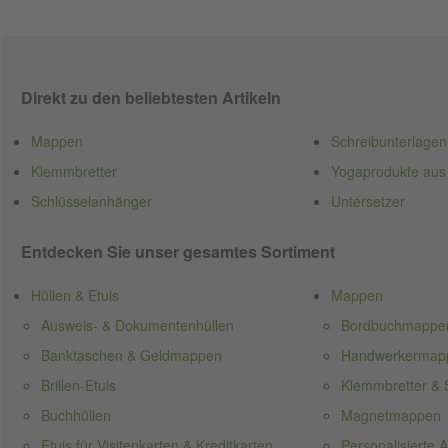
Direkt zu den beliebtesten Artikeln
Mappen
Schreibunterlagen
Klemmbretter
Yogaprodukte aus
Schlüsselanhänger
Untersetzer
Entdecken Sie unser gesamtes Sortiment
Hüllen & Etuis
Mappen
Ausweis- & Dokumentenhüllen
Bordbuchmappe
Banktaschen & Geldmappen
Handwerkermappe
Brillen-Etuis
Klemmbretter & S
Buchhüllen
Magnetmappen
Etuis für Visitenkarten & Kreditkarten
Personalisierte