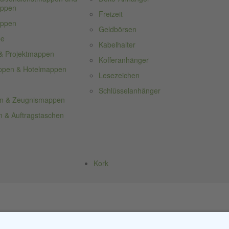
appen
Freizeit
appen
Geldbörsen
pe
Kabelhalter
& Projektmappen
Kofferanhänger
ppen & Hotelmappen
Lesezeichen
Schlüsselanhänger
n & Zeugnismappen
 & Auftragstaschen
Kork