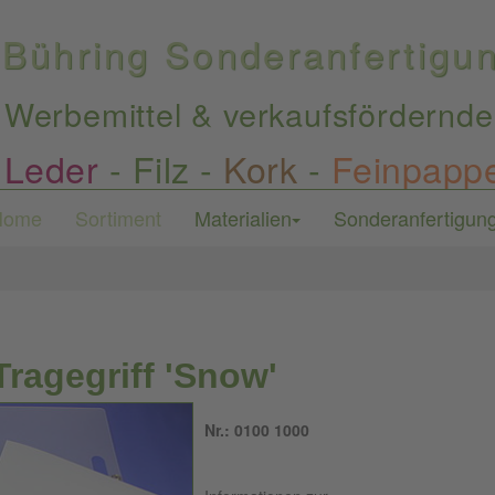
Bühring Sonderanfertig
Werbemittel & verkaufsfördernde
Leder
-
Filz
-
Kork
-
Feinpapp
Home
Sortiment
Materialien
Sonderanfertigun
ragegriff 'Snow'
Nr.: 0100 1000