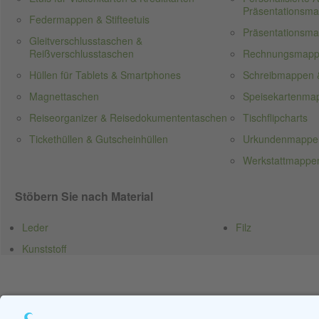
Präsentationsm
Federmappen & Stifteetuis
Präsentationsm
Gleitverschlusstaschen &
Reißverschlusstaschen
Rechnungsmap
Hüllen für Tablets & Smartphones
Schreibmappen 
Magnettaschen
Speisekartenma
Reiseorganizer & Reisedokumententaschen
Tischflipcharts
Tickethüllen & Gutscheinhüllen
Urkundenmappe
Werkstattmappen
Stöbern Sie nach Material
Leder
Filz
Kunststoff