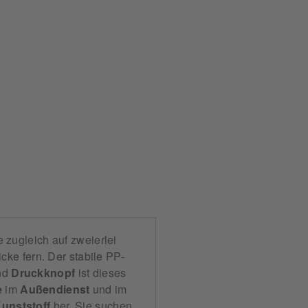
e zugleich auf zweierlei
icke fern. Der stabile PP-
nd
Druckknopf
ist dieses
e
im
Außendienst
und im
Kunststoff
her. Sie suchen