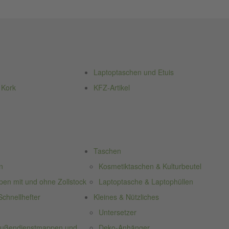
Laptoptaschen und Etuis
 Kork
KFZ-Artikel
Taschen
n
Kosmetiktaschen & Kulturbeutel
n mit und ohne Zollstock
Laptoptasche & Laptophüllen
chnellhefter
Kleines & Nützliches
Untersetzer
 Außendienstmappen und
Deko-Anhänger