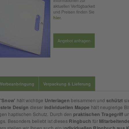
Informationen zur
aktuellen Verfügbarkeit
und Preisen finden Sie
hier.
Angebot anfragen
Werbeanbringung
Verpackung & Lieferung
 'Snow'
hält wichtige
Unterlagen
beisammen und
schützt
si
stete
Design
dieser
individuellen
Mappe
hält neugierige Bl
tigen haptischen Schutz. Durch den
praktischen
Tragegriff
u
gs. Besonders beliebt ist dieses
Ringbuch
für
Mitarbeitend
ern stellen wir Ihnen auch ein i
ndividuellen Ringbuch aus 