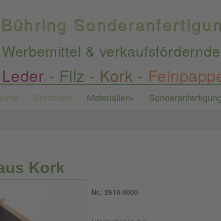
Bühring Sonderanfertig
Werbemittel & verkaufsfördernde
Leder
-
Filz
-
Kork
-
Feinpapp
Home
Sortiment
Materialien
Sonderanfertigun
aus Kork
Nr.: 2610 0000