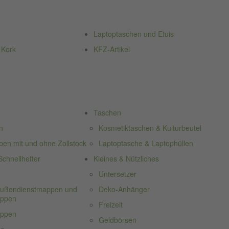
Laptoptaschen und Etuis
 Kork
KFZ-Artikel
Taschen
n
Kosmetiktaschen & Kulturbeutel
n mit und ohne Zollstock
Laptoptasche & Laptophüllen
chnellhefter
Kleines & Nützliches
Untersetzer
 Außendienstmappen und
Deko-Anhänger
appen
Freizeit
appen
Geldbörsen