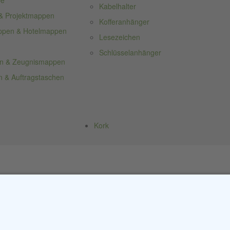
pe
Kabelhalter
& Projektmappen
Kofferanhänger
ppen & Hotelmappen
Lesezeichen
Schlüsselanhänger
n & Zeugnismappen
 & Auftragstaschen
Kork
Kontakt:
Über uns
Tel.: +49 (0) 4154 / 7 95 40-0
Erfahren Sie mehr über
unsere
vertrieb(at)buehring-shop.com
Geschichte
als traditionsreiches