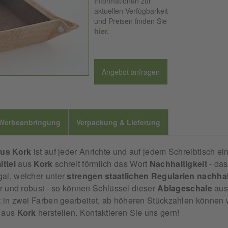
Informationen zur
aktuellen Verfügbarkeit
und Preisen finden Sie
hier.
Angebot anfragen
Werbeanbringung
Verpackung & Lieferung
aus Kork
ist auf jeder Anrichte und auf jedem Schreibtisch ei
ttel
aus
Kork
schreit förmlich das Wort
Nachhaltigkeit
- das
al, welcher unter
strengen
staatlichen
Regularien
nachhal
r und robust - so können Schlüssel dieser
Ablageschale
au
t in zwei Farben gearbeitet, ab höheren Stückzahlen können 
aus
Kork
herstellen. Kontaktieren Sie uns gern!