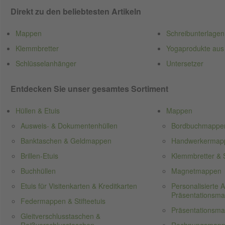
Direkt zu den beliebtesten Artikeln
Mappen
Schreibunterlagen
Klemmbretter
Yogaprodukte aus
Schlüsselanhänger
Untersetzer
Entdecken Sie unser gesamtes Sortiment
Hüllen & Etuis
Mappen
Ausweis- & Dokumentenhüllen
Bordbuchmappe
Banktaschen & Geldmappen
Handwerkermappe
Brillen-Etuis
Klemmbretter & S
Buchhüllen
Magnetmappen
Etuis für Visitenkarten & Kreditkarten
Personalisierte
Präsentationsm
Federmappen & Stifteetuis
Präsentationsm
Gleitverschlusstaschen &