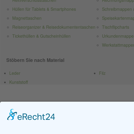
Reißverschlusstaschen
Rechnungsmap
Hüllen für Tablets & Smartphones
Schreibmappen 
Magnettaschen
Speisekartenma
Reiseorganizer & Reisedokumententaschen
Tischflipcharts
Tickethüllen & Gutscheinhüllen
Urkundenmappe
Werkstattmappen
Stöbern Sie nach Material
Leder
Filz
Kunststoff
Unser Angebot
an Werbemitteln und Sonderan­
fertigungen richtet sich ausschließ­