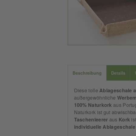
Beschreibung
Details
Diese tolle
Ablageschale 
außergewöhnliche
Werbemi
100% Naturkork
aus Portug
Naturkork ist gut abwischba
Taschenleerer
aus
Kork
is
individuelle
Ablageschale