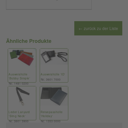
← zurück zu der Liste
Ähnliche Produkte
Ausweishülle
Ausweishülle 'ID'
'Bobby Simple'
Nr.: 3601 7000
Nr.: 1481 0200
Leder Lanyard
Reisepasshülle
'Sling Neck'
'Holiday'
Nr.: 3601 3900
Nr.: 1353 0000