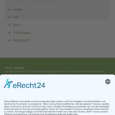
Leder
Filz
Kork
Feinpappe
Kunststoff
Unser Angebot
an Werbemitteln und Sonderan­fertigungen richtet sich ausschließ­lich an gewerbliche
Kunden. Mindestauftragswert (exkl. MwSt) 250,00 €. Wir führen keine Lagerware,
sondern fertigen jedes Werbemittel individuell für Sie an.
Kontakt:
Tel.: +49 (0) 4154 / 7 95 40-0
vertrieb(at)buehring-shop.com
© 2025 Gabriele Bühring
Über uns
Erfahren Sie mehr über
unsere Geschichte
als traditionsreiches Familienunternehmen
und lernen Sie
unsere Werte
und
Kataloge
kennen.
Kontakt
AGB