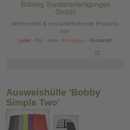
Bühring Sonderanfertigungen
GmbH
Werbemittel & verkaufsfördernde Produkte
aus
Leder
-
Filz
-
Kork
-
Feinpappe
-
Kunststoff
Toggle
navigation
Ausweishülle 'Bobby
Simple Two'