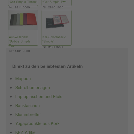
'Car Simple Three'
'Car Simple Two'
Nr.: 2811 0000
Nr.: 2810 1000
Ausweishülle
Kfz-Scheinhülle
'Bobby Simple
'Simple'
Two'
Nr.: 9481 0201
Nr.: 1481 2200
Direkt zu den beliebtesten Artikeln
Mappen
Schreibunterlagen
Laptoptaschen und Etuis
Banktaschen
Klemmbretter
Yogaprodukte aus Kork
KFZ-Artikel