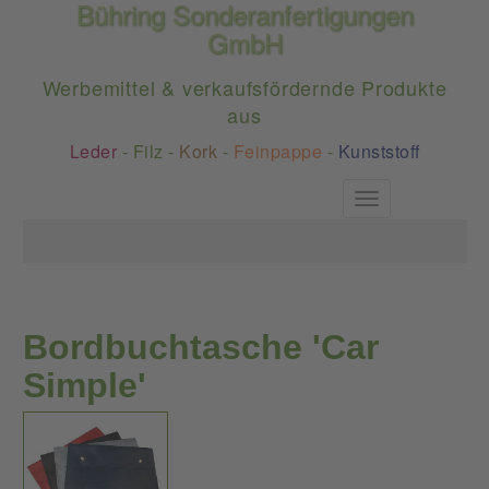
Bühring Sonderanfertigungen
GmbH
Werbemittel & verkaufsfördernde Produkte
aus
Leder
-
Filz
-
Kork
-
Feinpappe
-
Kunststoff
Toggle
navigation
Bordbuchtasche 'Car
Simple'