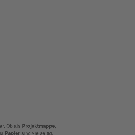
er. Ob als
Projektmappe
,
us
Papier
sind vielseitig.