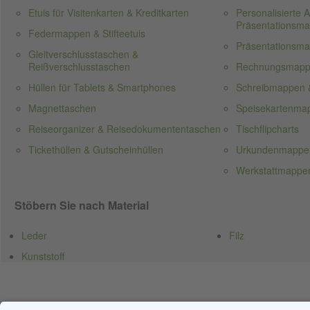
Etuis für Visitenkarten & Kreditkarten
Personalisierte
Präsentationsm
Federmappen & Stifteetuis
Präsentationsm
Gleitverschlusstaschen &
Reißverschlusstaschen
Rechnungsmap
Hüllen für Tablets & Smartphones
Schreibmappen 
Magnettaschen
Speisekartenma
Reiseorganizer & Reisedokumententaschen
Tischflipcharts
Tickethüllen & Gutscheinhüllen
Urkundenmappe
Werkstattmappen
Stöbern Sie nach Material
Leder
Filz
Kunststoff