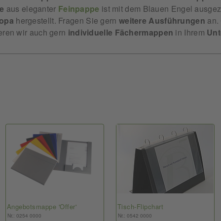
e
aus eleganter
Feinpappe
ist mit dem Blauen Engel ausgez
opa
hergestellt. Fragen Sie gern
weitere
Ausführungen
an.
ieren wir auch gern
individuelle
Fächermappen
in Ihrem
Unt
Angebotsmappe 'Offer'
Tisch-Flipchart
Nr.: 0254 0000
Nr.: 0542 0000