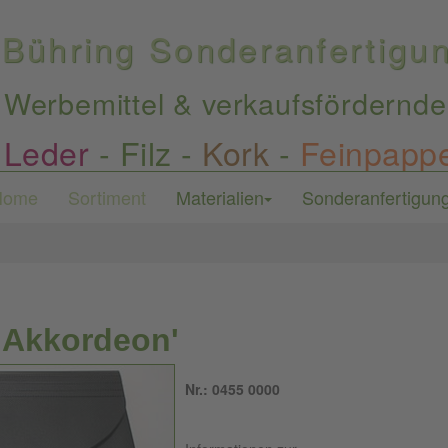
Bühring Sonderanfertig
Werbemittel & verkaufsfördernde
Leder
-
Filz
-
Kork
-
Feinpapp
Home
Sortiment
Materialien
Sonderanfertigun
'Akkordeon'
Nr.: 0455 0000