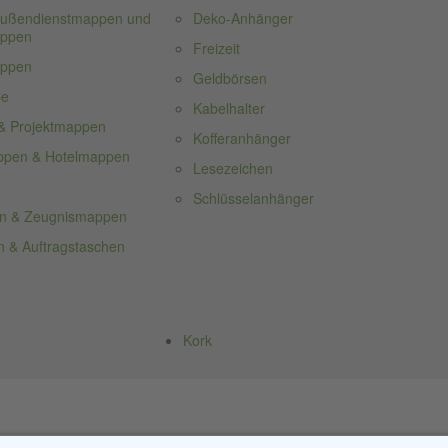
 Außendienstmappen und
Deko-Anhänger
appen
Freizeit
appen
Geldbörsen
pe
Kabelhalter
& Projektmappen
Kofferanhänger
ppen & Hotelmappen
Lesezeichen
Schlüsselanhänger
n & Zeugnismappen
 & Auftragstaschen
Kork