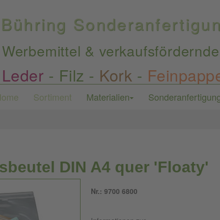
Bühring Sonderanfertig
Werbemittel & verkaufsfördernde
Leder
-
Filz
-
Kork
-
Feinpapp
Home
Sortiment
Materialien
Sonderanfertigun
sbeutel DIN A4 quer 'Floaty'
Nr.: 9700 6800