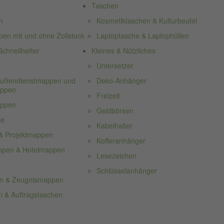
Taschen
n
Kosmetiktaschen & Kulturbeutel
n mit und ohne Zollstock
Laptoptasche & Laptophüllen
chnellhefter
Kleines & Nützliches
Untersetzer
 Außendienstmappen und
Deko-Anhänger
appen
Freizeit
appen
Geldbörsen
pe
Kabelhalter
& Projektmappen
Kofferanhänger
ppen & Hotelmappen
Lesezeichen
Schlüsselanhänger
n & Zeugnismappen
 & Auftragstaschen