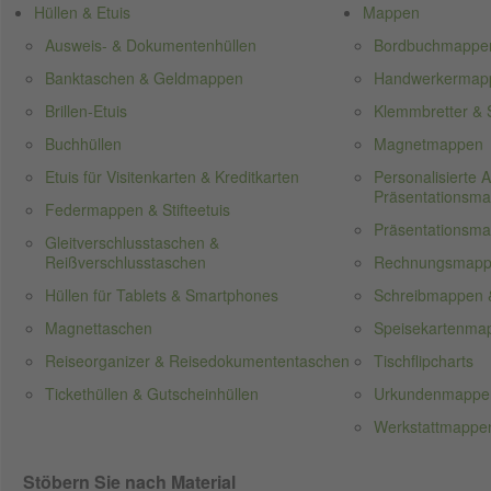
Hüllen & Etuis
Mappen
Ausweis- & Dokumentenhüllen
Bordbuchmappe
Banktaschen & Geldmappen
Handwerkermappe
Brillen-Etuis
Klemmbretter & S
Buchhüllen
Magnetmappen
Etuis für Visitenkarten & Kreditkarten
Personalisierte
Präsentationsm
Federmappen & Stifteetuis
Präsentationsm
Gleitverschlusstaschen &
Reißverschlusstaschen
Rechnungsmap
Hüllen für Tablets & Smartphones
Schreibmappen 
Magnettaschen
Speisekartenma
Reiseorganizer & Reisedokumententaschen
Tischflipcharts
Tickethüllen & Gutscheinhüllen
Urkundenmappe
Werkstattmappen
Stöbern Sie nach Material