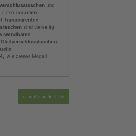
tverschlusstaschen
und
n diese
robusten
rch
transparenten
sstaschen
sind vielseitig
verwendbaren
Gleitverschlusstaschen
.
uelle
4,
wie dieses Modell
← zurück zu der Liste