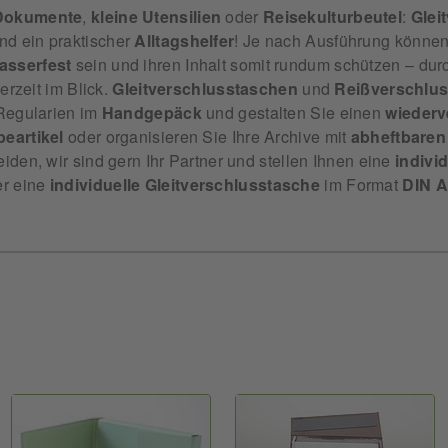
Dokumente
,
kleine
Utensilien
oder
Reisekulturbeutel
:
Glei
nd ein praktischer
Alltagshelfer
! Je nach Ausführung könne
asserfest
sein und ihren Inhalt somit rundum schützen – du
derzeit im Blick.
Gleitverschlusstaschen
und
Reißverschlu
 Regularien im
Handgepäck
und gestalten Sie einen
wieder
eartikel
oder organisieren Sie Ihre Archive mit
abheftbaren
iden, wir sind gern Ihr Partner und stellen Ihnen eine
individ
r eine
individuelle
Gleitverschlusstasche
im Format
DIN A