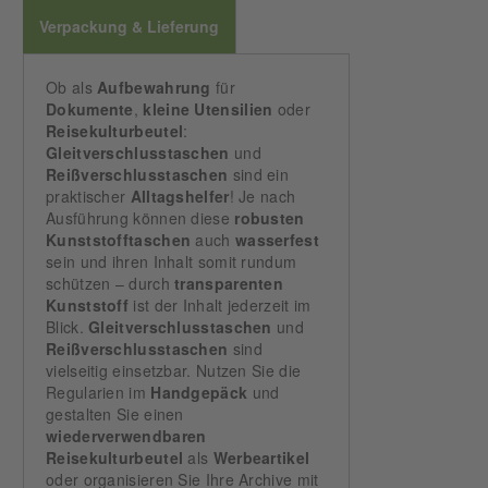
Verpackung & Lieferung
Ob als
Aufbewahrung
für
Dokumente
,
kleine
Utensilien
oder
Reisekulturbeutel
:
Gleitverschlusstaschen
und
Reißverschlusstaschen
sind ein
praktischer
Alltagshelfer
! Je nach
Ausführung können diese
robusten
Kunststofftaschen
auch
wasserfest
sein und ihren Inhalt somit rundum
schützen – durch
transparenten
Kunststoff
ist der Inhalt jederzeit im
Blick.
Gleitverschlusstaschen
und
Reißverschlusstaschen
sind
vielseitig einsetzbar. Nutzen Sie die
Regularien im
Handgepäck
und
gestalten Sie einen
wiederverwendbaren
Reisekulturbeutel
als
Werbeartikel
oder organisieren Sie Ihre Archive mit