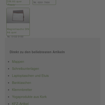
DIN A5 quer
Nr.: 0201 7000
'Floaty'
Nr.: 9700 6200
Magnettasche DIN
A6 quer
Nr.: 0103 0100
Direkt zu den beliebtesten Artikeln
Mappen
Schreibunterlagen
Laptoptaschen und Etuis
Banktaschen
Klemmbretter
Yogaprodukte aus Kork
KFZ-Artikel