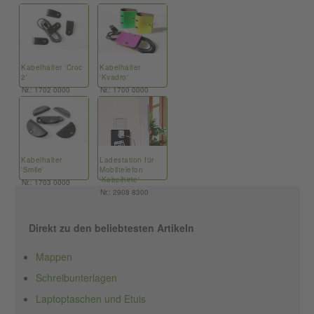
Kabelhalter 'Croc
Kabelhalter
2'
'Kvadro'
Nr.: 1702 0000
Nr.: 1700 0000
Kabelhalter
Ladestation für
'Smile'
Mobiltelefon
'Kabelhirte'
Nr.: 1703 0000
Nr.: 2908 8300
Direkt zu den beliebtesten Artikeln
Mappen
Schreibunterlagen
Laptoptaschen und Etuis