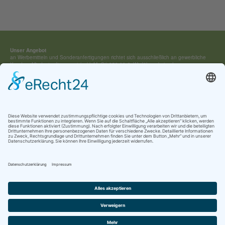
Unser Angebot
an Werbemitteln und Sonderan­fertigungen richtet sich ausschließ­lich an gewerbliche
Kunden. Mindestauftragswert (exkl. MwSt) 250,00 €. Wir führen keine Lagerware,
sondern fertigen jedes Werbemittel individuell für Sie an.
Kontakt:
Tel.: +49 (0) 4154 / 7 95 40-0
vertrieb(at)buehring-shop.com
© 2025 Gabriele Bühring
Über uns
Erfahren Sie mehr über
unsere Geschichte
als traditionsreiches Familienunternehmen
und lernen Sie
unsere Werte
und
Kataloge
kennen.
Kontakt
AGB
Impressum
Datenschutz
Cookie-Einstellungen
Newsletter Anmeldung