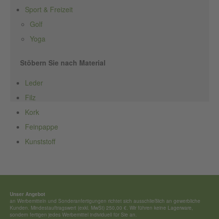
Sport & Freizeit
Golf
Yoga
Stöbern Sie nach Material
Leder
Filz
Kork
Feinpappe
Kunststoff
Unser Angebot
an Werbemitteln und Sonderan­fertigungen richtet sich ausschließ­lich an gewerbliche
Kunden. Mindestauftragswert (exkl. MwSt) 250,00 €. Wir führen keine Lagerware,
sondern fertigen jedes Werbemittel individuell für Sie an.