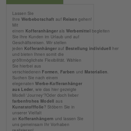
Lassen Sie
Ihre
Werbebotschaft
auf
Reisen
gehen!
Mit
einem
Kofferanhänger
als
Werbemittel
begleiten
Sie Ihre Kunden im Urlaub und auf
Geschäftsreisen. Wir stellen
jeden
Kofferanhänger
auf
Bestellung
individuell
her
und bieten Ihnen somit die
größtmöglichste Flexibilität. Wählen
Sie hierbei aus
verschiedenen
Formen
,
Farben
und
Materialien
.
Suchen Sie nach einem
elegenaten
Werbe-Kofferanhänger
aus Leder
, wie das hier gezeigte
Modell 'Journey'?Oder doch lieber
farbenfrohes Modell
aus
Kunststofffolie
? Stöbern Sie in
unserer Vielfalt
an
Kofferanhängern
und lassen Sie
uns gemeinsam Ihr Vorhaben
realisieren!