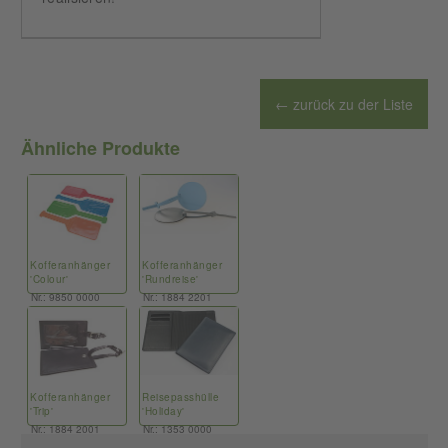
← zurück zu der Liste
Ähnliche Produkte
Kofferanhänger
Kofferanhänger
'Colour'
'Rundreise'
Nr.: 9850 0000
Nr.: 1884 2201
Kofferanhänger
Reisepasshülle
'Trip'
'Holiday'
Nr.: 1884 2001
Nr.: 1353 0000