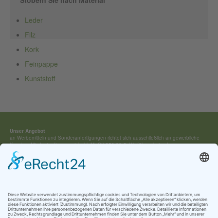
Stöbern Sie nach Material
Leder
Filz
Kork
Feinpappe
Kunststoff
Unser Angebot
an Werbemitteln und Sonderan­fertigungen richtet sich ausschließ­lich an gewerbliche
Kunden. Mindestauftragswert (exkl. MwSt) 250,00 €. Wir führen keine Lagerware,
sondern fertigen jedes Werbemittel individuell für Sie an.
Kontakt:
Tel.: +49 (0) 4154 / 7 95 40-0
vertrieb(at)buehring-shop.com
© 2025 Gabriele Bühring
Über uns
Erfahren Sie mehr über
unsere Geschichte
als traditionsreiches Familienunternehmen
und lernen Sie
unsere Werte
und
Kataloge
kennen.
Kontakt