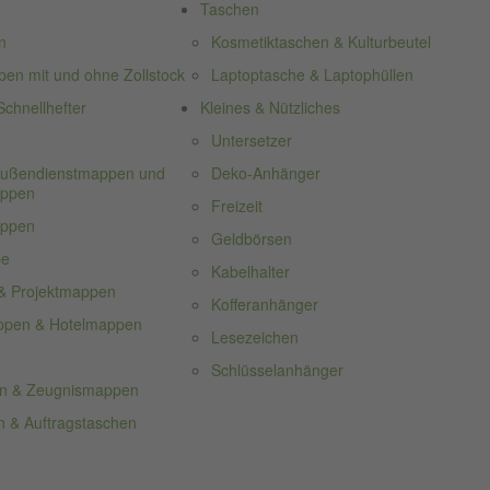
Taschen
n
Kosmetiktaschen & Kulturbeutel
n mit und ohne Zollstock
Laptoptasche & Laptophüllen
chnellhefter
Kleines & Nützliches
Untersetzer
 Außendienstmappen und
Deko-Anhänger
appen
Freizeit
appen
Geldbörsen
pe
Kabelhalter
& Projektmappen
Kofferanhänger
ppen & Hotelmappen
Lesezeichen
Schlüsselanhänger
n & Zeugnismappen
 & Auftragstaschen