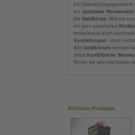
Ein Gebrauchsgegenstand
ein
optimales Werbemitte
die
Geldbörse
. Wie sie au
ein gern gesehenes
Werbem
hinterlassen auch nachhalti
Vorstellungen
- denn Indiv
Alle
Geldbörsen
werden ind
diese
Kombibörse 'Monac
führen sie alle und freuen 
Ähnliche Produkte