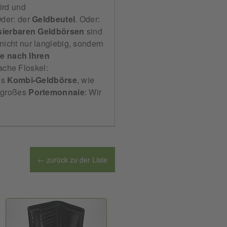
ird und
Oder: der
Geldbeutel
. Oder:
sierbaren Geldbörsen
sind
nicht nur langlebig, sondern
e nach Ihren
ache Floskel:
ls
Kombi-Geldbörse
, wie
 großes
Portemonnaie
: Wir
← zurück zu der Liste