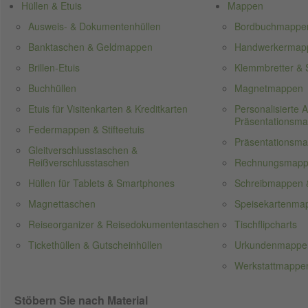
Hüllen & Etuis
Mappen
Ausweis- & Dokumentenhüllen
Bordbuchmappe
Banktaschen & Geldmappen
Handwerkermappe
Brillen-Etuis
Klemmbretter & S
Buchhüllen
Magnetmappen
Etuis für Visitenkarten & Kreditkarten
Personalisierte
Präsentationsm
Federmappen & Stifteetuis
Präsentationsm
Gleitverschlusstaschen &
Reißverschlusstaschen
Rechnungsmap
Hüllen für Tablets & Smartphones
Schreibmappen 
Magnettaschen
Speisekartenma
Reiseorganizer & Reisedokumententaschen
Tischflipcharts
Tickethüllen & Gutscheinhüllen
Urkundenmappe
Werkstattmappen
Stöbern Sie nach Material