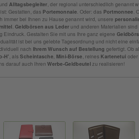
 und
Alltagsbegleiter
, der regional unterschiedlich genannt w
l
ist: Gestatten, das
Portemonnaie
. Oder: das
Portmonnee
. 
ch immer bei Ihnen zu Hause genannt wird, unsere
personali
ittel
.
Geldbörsen aus Leder
und anderen Materialien sind 
g Eindruck. Gestalten Sie mit uns Ihre ganz eigene
Geldbörs
idualität ist bei uns gelebte Tagesordnung und nicht eine einf
ividuell nach
Ihrem Wunsch auf Bestellung
gefertigt. Ob a
o-H'
, als
Scheintasche
,
Mini-Börse
, reines
Kartenetui
oder
uns darauf auch Ihren
Werbe-Geldbeutel
zu realisieren!