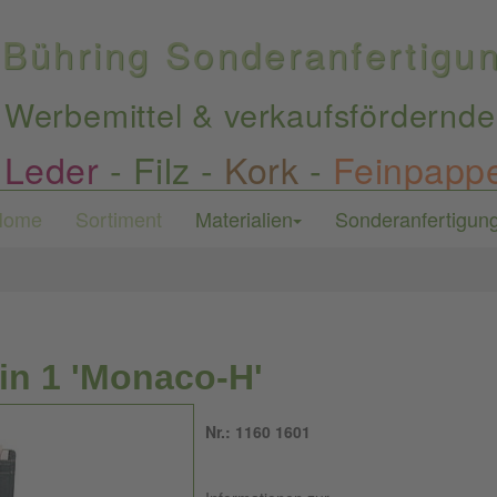
Bühring Sonderanfertig
Werbemittel & verkaufsfördernde
Leder
-
Filz
-
Kork
-
Feinpapp
Home
Sortiment
Materialien
Sonderanfertigun
in 1 'Monaco-H'
Nr.: 1160 1601