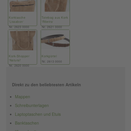
Korktasche
Totebag aus Kork
'Lissabon'
'Ribeira'
Nr.: 2623 0000
Nr.: 2621 0000
Kork-Shopper
Korkgürtel
'Natural'
Nr.: 2613 0000
Nr.: 2620 0000
Direkt zu den beliebtesten Artikeln
Mappen
Schreibunterlagen
Laptoptaschen und Etuis
Banktaschen