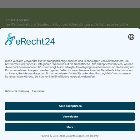
Unser Angebot
an Werbemitteln und Sonderan­fertigungen richtet sich ausschließ­lich an gewerbliche
Kunden. Mindestauftragswert (exkl. MwSt) 250,00 €. Wir führen keine Lagerware,
sondern fertigen jedes Werbemittel individuell für Sie an.
Kontakt:
Tel.: +49 (0) 4154 / 7 95 40-0
vertrieb(at)buehring-shop.com
© 2025 Gabriele Bühring
Über uns
Erfahren Sie mehr über
unsere Geschichte
als traditionsreiches Familienunternehmen
und lernen Sie
unsere Werte
und
Kataloge
kennen.
Kontakt
AGB
Impressum
Datenschutz
Cookie-Einstellungen
Newsletter Anmeldung