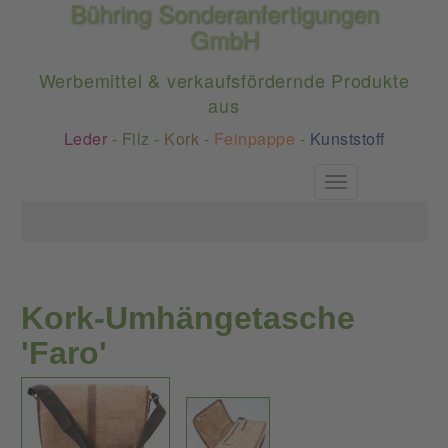
Bühring Sonderanfertigungen
GmbH
Werbemittel & verkaufsfördernde Produkte
aus
Leder
-
Filz
-
Kork
-
Feinpappe
-
Kunststoff
Toggle
navigation
Kork-Umhängetasche
'Faro'