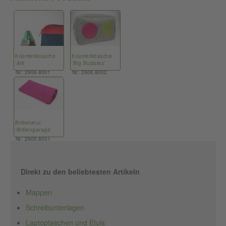
Kosmetiktasche
Kosmetiktasche
'Alli'
'Big Bubbles'
Nr.: 2906 8001
Nr.: 2906 8002
Brillenetui
'Brillengarage'
Nr.: 2905 8001
Direkt zu den beliebtesten Artikeln
Mappen
Schreibunterlagen
Laptoptaschen und Etuis