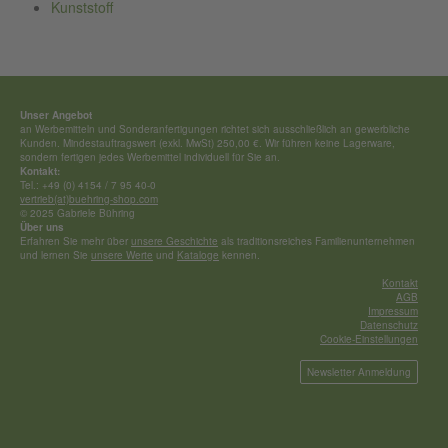
Kunststoff
Unser Angebot
an Werbemitteln und Sonderan­fertigungen richtet sich ausschließ­lich an gewerbliche
Kunden. Mindestauftragswert (exkl. MwSt) 250,00 €. Wir führen keine Lagerware,
sondern fertigen jedes Werbemittel individuell für Sie an.
Kontakt:
Tel.: +49 (0) 4154 / 7 95 40-0
vertrieb(at)buehring-shop.com
© 2025 Gabriele Bühring
Über uns
Erfahren Sie mehr über
unsere Geschichte
als traditionsreiches Familienunternehmen
und lernen Sie
unsere Werte
und
Kataloge
kennen.
Kontakt
AGB
Impressum
Datenschutz
Cookie-Einstellungen
Newsletter Anmeldung