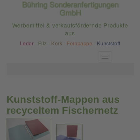
Bühring Sonderanfertigungen
GmbH
Werbemittel & verkaufsfördernde Produkte
aus
Leder
-
Filz
-
Kork
-
Feinpappe
-
Kunststoff
Toggle
navigation
Kunststoff-Mappen aus
recyceltem Fischernetz