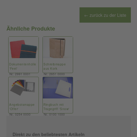
← zurück zu der Liste
Ähnliche Produkte
Dokumentenhülle
Schreibmappe
'Feel'
aus Kork
Nr.: 2991 0001
Nr.: 2651 0000
Angebotsmappe
Ringbuch mit
'Offer'
Tragegriff 'Snow'
Nr.: 0254 0000
Nr.: 0100 1000
Direkt zu den beliebtesten Artikeln