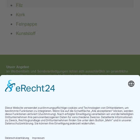
Filz
Kork
Feinpappe
Kunststoff
Unser Angebot
an Werbemitteln und Sonderan­fertigungen richtet sich ausschließ­lich an gewerbliche
Kunden. Mindestauftragswert (exkl. MwSt) 250,00 €. Wir führen keine Lagerware,
sondern fertigen jedes Werbemittel individuell für Sie an.
Kontakt:
Tel.: +49 (0) 4154 / 7 95 40-0
vertrieb(at)buehring-shop.com
© 2025 Gabriele Bühring
Über uns
Erfahren Sie mehr über
unsere Geschichte
als traditionsreiches Familienunternehmen
und lernen Sie
unsere Werte
und
Kataloge
kennen.
Kontakt
AGB
Impressum
Datenschutz
Cookie-Einstellungen