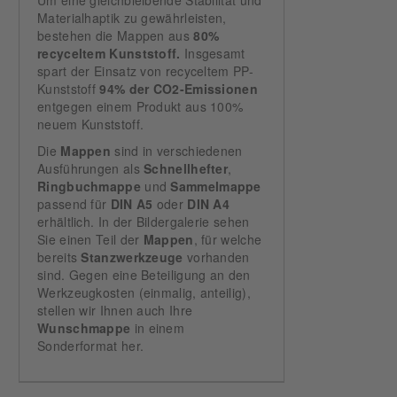
Um eine gleichbleibende Stabilität und
Materialhaptik zu gewährleisten,
bestehen die Mappen aus
80%
recyceltem Kunststoff.
Insgesamt
spart der Einsatz von recyceltem PP-
Kunststoff
94% der CO2-Emissionen
entgegen einem Produkt aus 100%
neuem Kunststoff.
Die
Mappen
sind in verschiedenen
Ausführungen als
Schnellhefter
,
Ringbuchmappe
und
Sammelmappe
passend für
DIN A5
oder
DIN A4
erhältlich. In der Bildergalerie sehen
Sie einen Teil der
Mappen
, für welche
bereits
Stanzwerkzeuge
vorhanden
sind. Gegen eine Beteiligung an den
Werkzeugkosten (einmalig, anteilig),
stellen wir Ihnen auch Ihre
Wunschmappe
in einem
Sonderformat her.