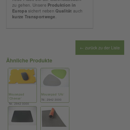
zu gehen. Unsere
Produktion in
Europa
sichert neben
Qualität
auch
kurze Transportwege
.
← zurück zu der Liste
Ähnliche Produkte
Mousepad
Mousepad 'Ufo'
'Cheese'
Nr.: 2942 3000
Nr.: 2942 0000