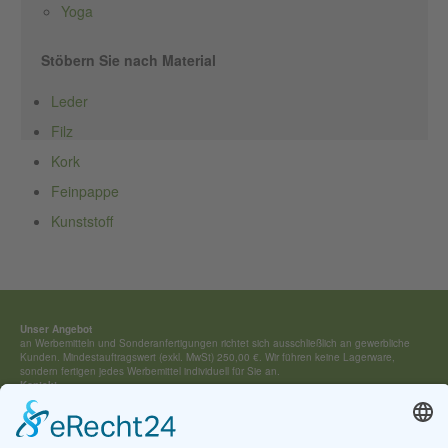
Yoga
Stöbern Sie nach Material
Leder
Filz
Kork
Feinpappe
Kunststoff
Unser Angebot
an Werbemitteln und Sonderan­fertigungen richtet sich ausschließ­lich an gewerbliche
Kunden. Mindestauftragswert (exkl. MwSt) 250,00 €. Wir führen keine Lagerware,
sondern fertigen jedes Werbemittel individuell für Sie an.
Kontakt:
Tel.: +49 (0) 4154 / 7 95 40-0
vertrieb(at)buehring-shop.com
© 2025 Gabriele Bühring
Über uns