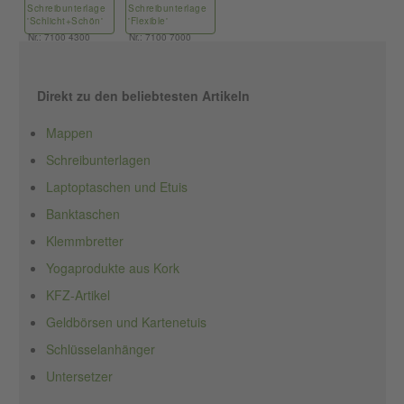
Schreibunterlage
Schreibunterlage
'Schlicht+Schön'
'Flexible'
Nr.: 7100 4300
Nr.: 7100 7000
Direkt zu den beliebtesten Artikeln
Mappen
Schreibunterlagen
Laptoptaschen und Etuis
Banktaschen
Klemmbretter
Yogaprodukte aus Kork
KFZ-Artikel
Geldbörsen und Kartenetuis
Schlüsselanhänger
Untersetzer