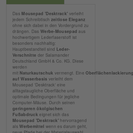
Das
Mousepad 'Desktrack'
verleiht
jedem Schreibtisch
zeitlose Eleganz
ohne sich dabei in den Vordergrund zu
drängen. Das
Werbe-Mousepad
aus
hochwertigem Lederfaserstoff ist
besonders nachhaltig:
Hauptbestandteil sind
Leder-
Verschnitte
der Salamander
Deutschland GmbH & Co. KG. Diese
werden
mit
Naturkautschuk
vermengt. Eine
Oberflächenlackierun
auf Wasserbasis
verleiht dem
Mousepad 'Desktrack' eine
alltagstaugliche Oberfläche und
optimale Bedingungen für jegliche
Computer-Mäuse. Durch seinen
geringeren ökolgischen
Fußabdruck
eignet sich das
Mousepad 'Desktrack'
hervorragend
als
Werbemittel
wenn es darum geht,
neue Pfade bei der Materialauswahl