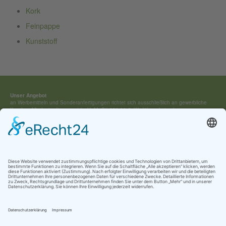
Kork
Feinpappe
Kunststoff
Unser Angebot
an Werbemitteln und Sonderan­fertigungen richtet sich ausschließ­lich an gewerbliche
Kunden. Mindestauftragswert (exkl. MwSt) 250,00 €. Wir führen keine Lagerware,
sondern fertigen jedes Werbemittel individuell für Sie an.
Kontakt:
Tel.: +49 (0) 4154 / 7 95 40-0
vertrieb(at)buehring-shop.com
© 2025 Gabriele Bühring
Über uns
Erfahren Sie mehr über
unsere Geschichte
als traditionsreiches Familienunternehmen
und lernen Sie
unsere Werte
und
Kataloge
kennen.
Kontakt
AGB
Impressum
Datenschutz
Cookie-Einstellungen
Newsletter Anmeldung