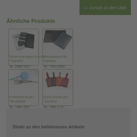
← zurück zu der Liste
Ähnliche Produkte
Reiseunterlagentasche
Reisepasshülle
'Traveller'
'Holiday'
Nr.: 2986 0301
Nr.: 1353 0000
Kofferanhänger
Kofferanhänger
'Rundreise'
'Journey'
Nr.: 1884 2201
Nr.: 1884 2101
Direkt zu den beliebtesten Artikeln