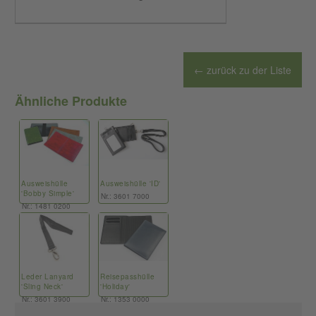
← zurück zu der Liste
Ähnliche Produkte
Ausweishülle
Ausweishülle 'ID'
'Bobby Simple'
Nr.: 3601 7000
Nr.: 1481 0200
Leder Lanyard
Reisepasshülle
'Sling Neck'
'Holiday'
Nr.: 3601 3900
Nr.: 1353 0000