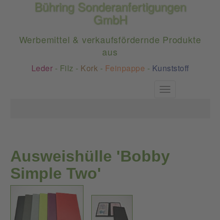
Bühring Sonderanfertigungen
GmbH
Werbemittel & verkaufsfördernde Produkte
aus
Leder
-
Filz
-
Kork
-
Feinpappe
-
Kunststoff
Toggle
navigation
Ausweishülle 'Bobby
Simple Two'