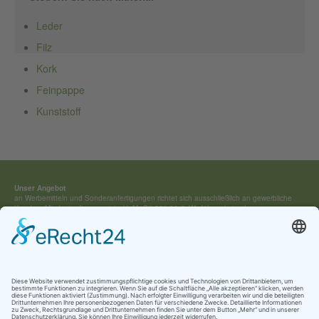
Leder
Filz
Kork
Feinpappe
Kunststoff
Unser Angebot
an Werbemitteln und Sonderan­fertigungen richtet sich ausschließ­lich an gewerbliche
Kunden. Mindestauftragswert (exkl. MwSt) 250,00 €. Wir führen keine Lagerware,
sondern fertigen jedes Werbemittel individuell für Sie an.
Kontakt:
Tel.: +49 (0) 4154 / 7 95 40-0
vertrieb(at)buehring-shop.com
© 2025 Gabriele Bühring
Über uns
Erfahren Sie mehr über
unsere Geschichte
als traditionsreiches Familienunternehmen
und lernen Sie
unsere Werte
und
Kataloge
kennen.
Kontakt
AGB