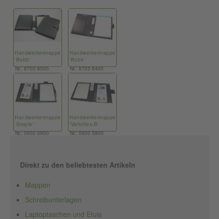
Handwerkermappe
Handwerkermappe
'Bob5'
'Bob4'
Nr.: 6703 6500
Nr.: 6703 6400
Handwerkermappe
Handwerkermappe
'Simple'
'Varioflex-B'
Nr.: 0600 0900
Nr.: 0600 5800
Direkt zu den beliebtesten Artikeln
Mappen
Schreibunterlagen
Laptoptaschen und Etuis