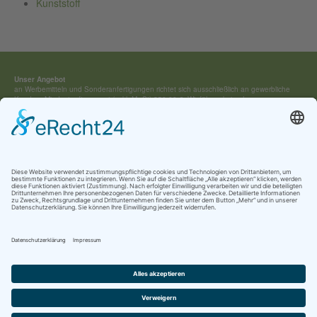
Kunststoff
Unser Angebot
an Werbemitteln und Sonderan­fertigungen richtet sich ausschließ­lich an gewerbliche
Kunden. Mindestauftragswert (exkl. MwSt) 250,00 €. Wir führen keine Lagerware,
sondern fertigen jedes Werbemittel individuell für Sie an.
Kontakt:
Tel.: +49 (0) 4154 / 7 95 40-0
vertrieb(at)buehring-shop.com
© 2025 Gabriele Bühring
Über uns
Erfahren Sie mehr über
unsere Geschichte
als traditionsreiches Familienunternehmen
und lernen Sie
unsere Werte
und
Kataloge
kennen.
Kontakt
AGB
Impressum
Datenschutz
Cookie-Einstellungen
Newsletter Anmeldung