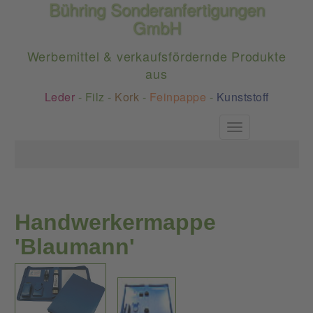
Bühring Sonderanfertigungen
GmbH
Werbemittel & verkaufsfördernde Produkte
aus
Leder
-
Filz
-
Kork
-
Feinpappe
-
Kunststoff
Toggle
navigation
Handwerkermappe
'Blaumann'