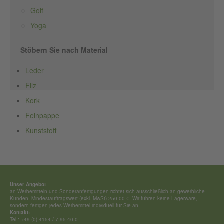
Golf
Yoga
Stöbern Sie nach Material
Leder
Filz
Kork
Feinpappe
Kunststoff
Unser Angebot
an Werbemitteln und Sonderan­fertigungen richtet sich ausschließ­lich an gewerbliche
Kunden. Mindestauftragswert (exkl. MwSt) 250,00 €. Wir führen keine Lagerware,
sondern fertigen jedes Werbemittel individuell für Sie an.
Kontakt:
Tel.: +49 (0) 4154 / 7 95 40-0