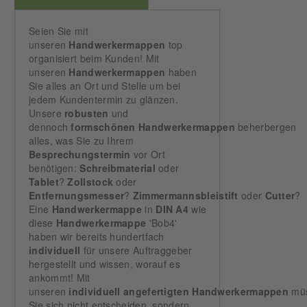
Seien Sie mit
unseren
Handwerkermappen
top
organisiert beim Kunden! Mit
unseren
Handwerkermappen
haben
Sie alles an Ort und Stelle um bei
jedem Kundentermin zu glänzen.
Unsere
robusten
und
dennoch
formschönen
Handwerkermappen
beherbergen
alles, was Sie zu Ihrem
Besprechungstermin
vor Ort
benötigen:
Schreibmaterial
oder
Tablet
?
Zollstock
oder
Entfernungsmesser
?
Zimmermannsbleistift
oder
Cutter
?
Eine
Handwerkermappe
in
DIN
A4
wie
diese
Handwerkermappe
'Bob4'
haben wir bereits hundertfach
individuell
für unsere Auftraggeber
hergestellt und wissen, worauf es
ankommt! Mit
unseren
individuell
angefertigten
Handwerkermappen
mü
Sie sich nicht entscheiden, sondern