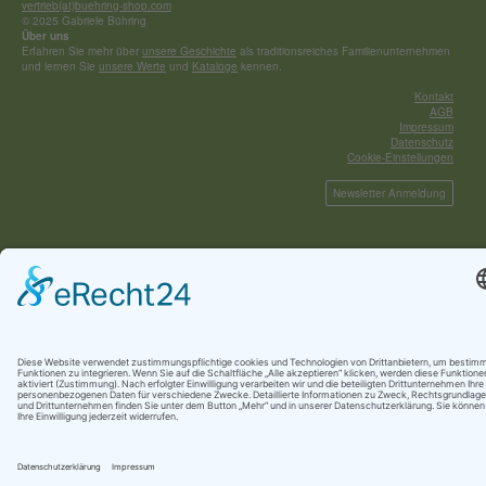
vertrieb(at)buehring-shop.com
© 2025 Gabriele Bühring
Über uns
Erfahren Sie mehr über
unsere Geschichte
als traditionsreiches Familienunternehmen
und lernen Sie
unsere Werte
und
Kataloge
kennen.
Kontakt
AGB
Impressum
Datenschutz
Cookie-Einstellungen
Newsletter Anmeldung