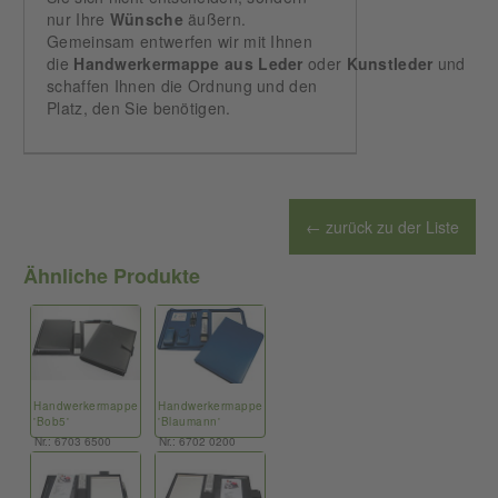
nur Ihre
Wünsche
äußern.
Gemeinsam entwerfen wir mit Ihnen
die
Handwerkermappe
aus
Leder
oder
Kunstleder
und
schaffen Ihnen die Ordnung und den
Platz, den Sie benötigen.
← zurück zu der Liste
Ähnliche Produkte
Handwerkermappe
Handwerkermappe
'Bob5'
'Blaumann'
Nr.: 6703 6500
Nr.: 6702 0200